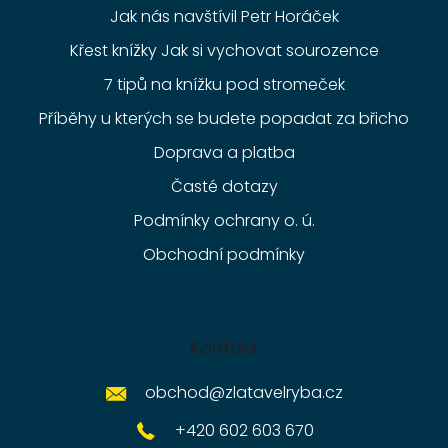
Jak nás navštívil Petr Horáček
Křest knížky Jak si vychovat sourozence
7 tipů na knížku pod stromeček
Příběhy u kterých se budete popadat za břicho
Doprava a platba
Časté dotazy
Podmínky ochrany o. ú.
Obchodní podmínky
Kontakt
obchod
@
zlatavelryba.cz
+420 602 603 670