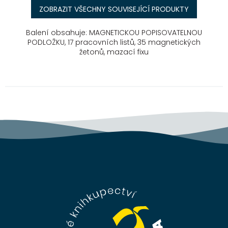
ZOBRAZIT VŠECHNY SOUVISEJÍCÍ PRODUKTY
Balení obsahuje: MAGNETICKOU POPISOVATELNOU
PODLOŽKU, 17 pracovních listů, 35 magnetických
žetonů, mazací fixu
Z
á
p
a
t
í