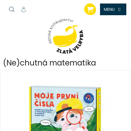
Přejít
NÁKUPNÍ
na
KOŠÍK
obsah
(Ne)chutná matematika