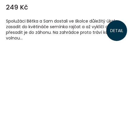
249 Kč
Spolužáci Bětka a Sam dostali ve školce důležitý úkol –
zasadit do květináče semínka rajčat a až vyklíčí a zesílí
DETAIL
přesadit je do záhonu. Na zahrádce proto tráví každou
volnou...