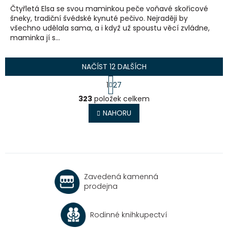
Čtyřletá Elsa se svou maminkou peče voňavé skořicové
šneky, tradiční švédské kynuté pečivo. Nejraději by
všechno udělala sama, a i když už spoustu věcí zvládne,
maminka jí s...
NAČÍST 12 DALŠÍCH
S
1
27
t
O
r
323
položek celkem
v
á
l
NAHORU
n
á
k
o
d
v
a
á
c
n
í
í
p
Zavedená kamenná
r
prodejna
v
k
y
Rodinné knihkupectví
v