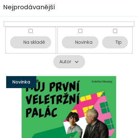
Nejprodávanější
Na skladě
Novinka
Tip
Autor
V
ý
Novinka
p
i
s
p
r
o
d
u