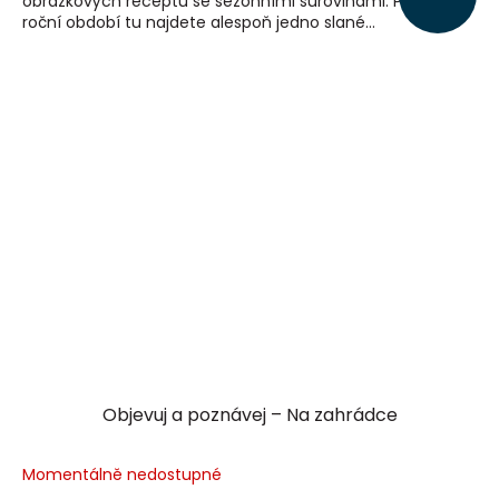
obrázkových receptů se sezónními surovinami. Pro každé
roční období tu najdete alespoň jedno slané...
Objevuj a poznávej – Na zahrádce
Momentálně nedostupné