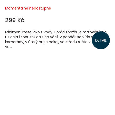
Momentálně nedostupné
299 Kč
Minimoni roste jako z vody! Pořád zbožňuje malování, ale
už dělá i spoustu dalších věcí. V pondělí se vídá s
DETAIL
kamarády, v úterý hraje hokej, ve středu si čte v knihovně,
ve...