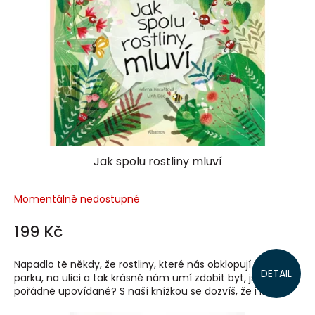
Jak spolu rostliny mluví
Momentálně nedostupné
199 Kč
Napadlo tě někdy, že rostliny, které nás obklopují v lese, v
DETAIL
parku, na ulici a tak krásně nám umí zdobit byt, jsou
pořádně upovídané? S naší knížkou se dozvíš, že i když...