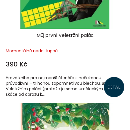
k
t
ů
Můj první Veletržní palác
Momentálně nedostupné
390 Kč
Hravá kniha pro nejmenší čtenáře s nečekanou
průvodkyní – třínohou zapomnětlivou blechou. Bydlí ve
DETAIL
Veletržním paláci (protože je sama uměleckým dílem) a
skáče od obrazu k...