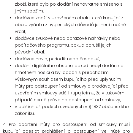
zboží, které bylo po dodání nenávratně smíseno s
jiným zbožím,
dodávce zboží v uzavřeném obalu, které kupující z
obalu vyňal a z hygienických důvodů jej není možné
vrátit,
dodávce zvukové nebo obrazové nahrávky nebo
počítačového programu, pokud porušil jejich
původní obal,
dodávce novin, periodik nebo časopisů,
dodání digitálního obsahu, pokud nebyl dodán na
hmotném nosiči a byl dodán s předchozím
výslovným souhlasem kupujícího před uplynutím
lhůty pro odstoupení od smlouvy a prodávající před
uzavřením smlouvy sdělil kupujícímu, že v takovém
případě nemá právo na odstoupení od smlouvy,
v dalších případech uvedených v § 1837 občanského
zákoníku.
4. Pro dodržení lhůty pro odstoupení od smlouvy musí
kupující odeslat prohlášení o odstoupení ve lhůtě pro