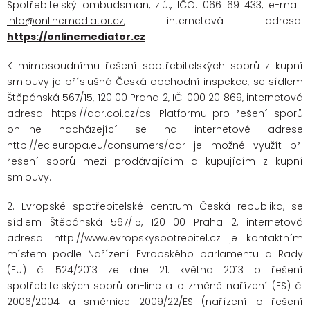
Spotřebitelský ombudsman, z.ú., IČO: 066 69 433, e-mail:
info@onlinemediator.cz
, internetová adresa:
https://onlinemediator.cz
K mimosoudnímu řešení spotřebitelských sporů z kupní
smlouvy je příslušná Česká obchodní inspekce, se sídlem
Štěpánská 567/15, 120 00 Praha 2, IČ: 000 20 869, internetová
adresa: https://adr.coi.cz/cs. Platformu pro řešení sporů
on-line nacházející se na internetové adrese
http://ec.europa.eu/consumers/odr je možné využít při
řešení sporů mezi prodávajícím a kupujícím z kupní
smlouvy.
2. Evropské spotřebitelské centrum Česká republika, se
sídlem Štěpánská 567/15, 120 00 Praha 2, internetová
adresa: http://www.evropskyspotrebitel.cz je kontaktním
místem podle Nařízení Evropského parlamentu a Rady
(EU) č. 524/2013 ze dne 21. května 2013 o řešení
spotřebitelských sporů on-line a o změně nařízení (ES) č.
2006/2004 a směrnice 2009/22/ES (nařízení o řešení