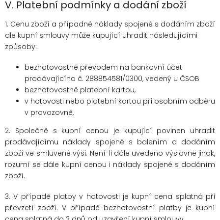
V.
Platební podmínky a dodání zboží
1. Cenu zboží a případné náklady spojené s dodáním zboží
dle kupní smlouvy může kupující uhradit následujícími
způsoby:
bezhotovostně převodem na bankovní účet
prodávajícího č. 288854581/0300, vedený u ČSOB
bezhotovostně platební kartou,
v hotovosti nebo platební kartou při osobním odběru
v provozovně,
2. Společně s kupní cenou je kupující povinen uhradit
prodávajícímu náklady spojené s balením a dodáním
zboží ve smluvené výši. Není-li dále uvedeno výslovně jinak,
rozumí se dále kupní cenou i náklady spojené s dodáním
zboží.
3. V případě platby v hotovosti je kupní cena splatná při
převzetí zboží. V případě bezhotovostní platby je kupní
cena splatná do 2 dnů od uzavření kupní smlouvy.