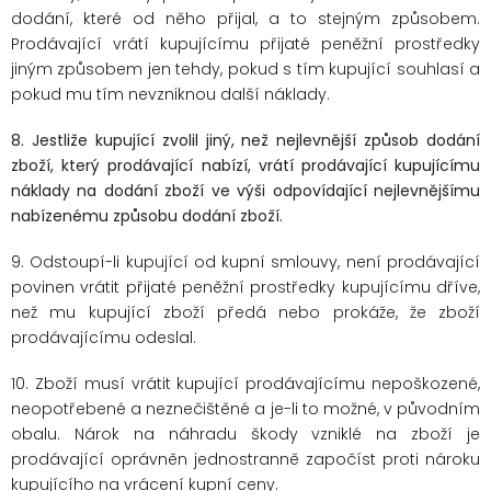
dodání, které od něho přijal, a to stejným způsobem.
Prodávající vrátí kupujícímu přijaté peněžní prostředky
jiným způsobem jen tehdy, pokud s tím kupující souhlasí a
pokud mu tím nevzniknou další náklady.
8. Jestliže kupující zvolil jiný, než nejlevnější způsob dodání
zboží, který prodávající nabízí, vrátí prodávající kupujícímu
náklady na dodání zboží ve výši odpovídající nejlevnějšímu
nabízenému způsobu dodání zboží.
9. Odstoupí-li kupující od kupní smlouvy, není prodávající
povinen vrátit přijaté peněžní prostředky kupujícímu dříve,
než mu kupující zboží předá nebo prokáže, že zboží
prodávajícímu odeslal.
10. Zboží musí vrátit kupující prodávajícímu nepoškozené,
neopotřebené a neznečištěné a je-li to možné, v původním
obalu. Nárok na náhradu škody vzniklé na zboží je
prodávající oprávněn jednostranně započíst proti nároku
kupujícího na vrácení kupní ceny.