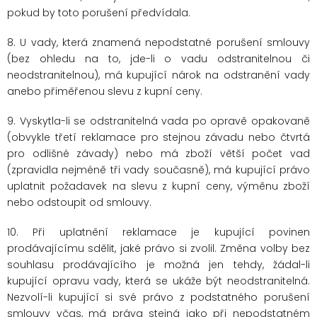
pokud by toto porušení předvídala.
8. U vady, která znamená nepodstatné porušení smlouvy
(bez ohledu na to, jde-li o vadu odstranitelnou či
neodstranitelnou), má kupující nárok na odstranění vady
anebo přiměřenou slevu z kupní ceny.
9. Vyskytla-li se odstranitelná vada po opravě opakovaně
(obvykle třetí reklamace pro stejnou závadu nebo čtvrtá
pro odlišné závady) nebo má zboží větší počet vad
(zpravidla nejméně tři vady současně), má kupující právo
uplatnit požadavek na slevu z kupní ceny, výměnu zboží
nebo odstoupit od smlouvy.
10. Při uplatnění reklamace je kupující povinen
prodávajícímu sdělit, jaké právo si zvolil. Změna volby bez
souhlasu prodávajícího je možná jen tehdy, žádal-li
kupující opravu vady, která se ukáže být neodstranitelná.
Nezvolí-li kupující si své právo z podstatného porušení
smlouvy včas, má práva stejná jako při nepodstatném