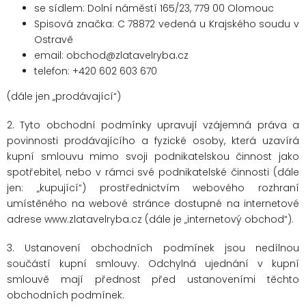
se sídlem:
Dolní náměstí 165/23, 779 00 Olomouc
Spisová značka: C 78872 vedená u Krajského soudu v
Ostravě
email: obchod@zlatavelryba.cz
telefon: +420 602 603 670
(dále jen „prodávající“)
2. Tyto obchodní podmínky upravují vzájemná práva a
povinnosti prodávajícího a fyzické osoby, která uzavírá
kupní smlouvu mimo svoji podnikatelskou činnost jako
spotřebitel, nebo v rámci své podnikatelské činnosti (dále
jen: „kupující“) prostřednictvím webového rozhraní
umístěného na webové stránce dostupné na internetové
adrese www.zlatavelryba.cz (dále je „internetový obchod“).
3. Ustanovení obchodních podmínek jsou nedílnou
součástí kupní smlouvy. Odchylná ujednání v kupní
smlouvě mají přednost před ustanoveními těchto
obchodních podmínek.