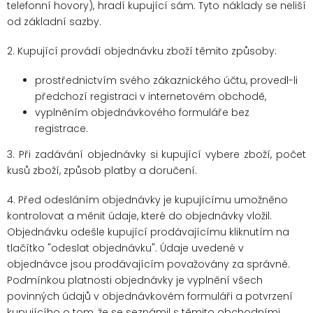
telefonní hovory), hradí kupující sám. Tyto náklady se neliší
od základní sazby.
2. Kupující provádí objednávku zboží těmito způsoby:
prostřednictvím svého zákaznického účtu, provedl-li
předchozí registraci v internetovém obchodě,
vyplněním objednávkového formuláře bez
registrace.
3. Při zadávání objednávky si kupující vybere zboží, počet
kusů zboží, způsob platby a doručení.
4. Před odesláním objednávky je kupujícímu umožněno
kontrolovat a měnit údaje, které do objednávky vložil.
Objednávku odešle kupující prodávajícímu kliknutím na
tlačítko "odeslat objednávku". Údaje uvedené v
objednávce jsou prodávajícím považovány za správné.
Podmínkou platnosti objednávky je vyplnění všech
povinných údajů v objednávkovém formuláři a potvrzení
kupujícího o tom, že se seznámil s těmito obchodními