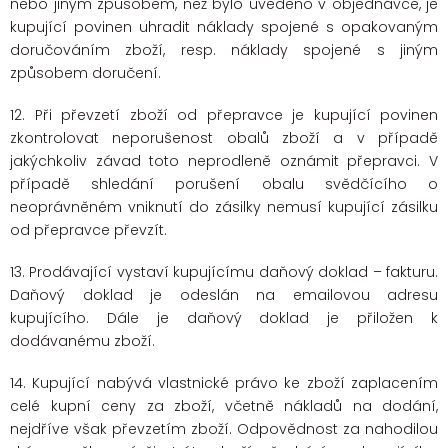
nebo jiným způsobem, než bylo uvedeno v objednávce, je
kupující povinen uhradit náklady spojené s opakovaným
doručováním zboží, resp. náklady spojené s jiným
způsobem doručení.
12. Při převzetí zboží od přepravce je kupující povinen
zkontrolovat neporušenost obalů zboží a v případě
jakýchkoliv závad toto neprodleně oznámit přepravci. V
případě shledání porušení obalu svědčícího o
neoprávněném vniknutí do zásilky nemusí kupující zásilku
od přepravce převzít.
13. Prodávající vystaví kupujícímu daňový doklad – fakturu.
Daňový doklad je odeslán na emailovou adresu
kupujícího. Dále je daňový doklad je přiložen k
dodávanému zboží.
14. Kupující nabývá vlastnické právo ke zboží zaplacením
celé kupní ceny za zboží, včetně nákladů na dodání,
nejdříve však převzetím zboží. Odpovědnost za nahodilou