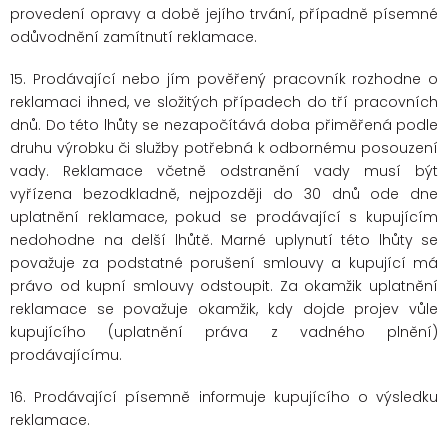
provedení opravy a době jejího trvání, případně písemné
odůvodnění zamítnutí reklamace.
15. Prodávající nebo jím pověřený pracovník rozhodne o
reklamaci ihned, ve složitých případech do tří pracovních
dnů. Do této lhůty se nezapočítává doba přiměřená podle
druhu výrobku či služby potřebná k odbornému posouzení
vady. Reklamace včetně odstranění vady musí být
vyřízena bezodkladně, nejpozději do 30 dnů ode dne
uplatnění reklamace, pokud se prodávající s kupujícím
nedohodne na delší lhůtě. Marné uplynutí této lhůty se
považuje za podstatné porušení smlouvy a kupující má
právo od kupní smlouvy odstoupit. Za okamžik uplatnění
reklamace se považuje okamžik, kdy dojde projev vůle
kupujícího (uplatnění práva z vadného plnění)
prodávajícímu.
16. Prodávající písemně informuje kupujícího o výsledku
reklamace.