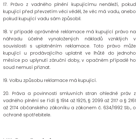
17. Právo z vadného plnění kupujícímu nenáleží, pokud
kupující před převzetím věci věděl, že věc má vadu, anebo
pokud kupující vadu sám způsobil.
18. V případě oprávněné reklamace má kupující právo na
náhradu účelně vynaložených nákladů vzniklých v
souvislosti s uplatněním reklamace. Toto právo může
kupující u prodávajícího uplatnit ve lhůtě do jednoho
měsíce po uplynutí záruční doby, v opačném případě ho
soud nemusí přiznat.
19. Volbu způsobu reklamace má kupující.
20. Práva a povinnosti smluvních stran ohledně práv z
vadného plnění se řídí § 1914 až 1925, § 2099 až 2117 a § 2161
až 2174 občanského zákoníku a zákonem č. 634/1992 Sb., o
ochraně spotřebitele.