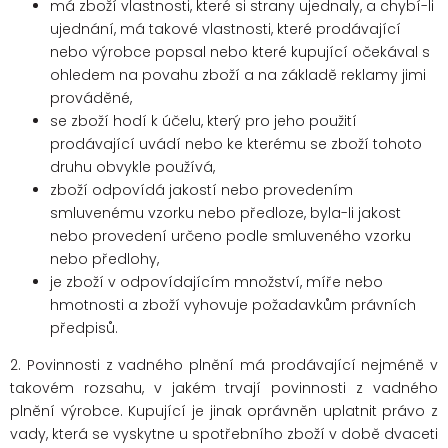
má zboží vlastnosti, které si strany ujednaly, a chybí-li
ujednání, má takové vlastnosti, které prodávající
nebo výrobce popsal nebo které kupující očekával s
ohledem na povahu zboží a na základě reklamy jimi
prováděné,
se zboží hodí k účelu, který pro jeho použití
prodávající uvádí nebo ke kterému se zboží tohoto
druhu obvykle používá,
zboží odpovídá jakostí nebo provedením
smluvenému vzorku nebo předloze, byla-li jakost
nebo provedení určeno podle smluveného vzorku
nebo předlohy,
je zboží v odpovídajícím množství, míře nebo
hmotnosti a zboží vyhovuje požadavkům právních
předpisů.
2. Povinnosti z vadného plnění má prodávající nejméně v
takovém rozsahu, v jakém trvají povinnosti z vadného
plnění výrobce. Kupující je jinak oprávněn uplatnit právo z
vady, která se vyskytne u spotřebního zboží v době dvaceti