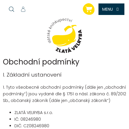
Přejít
NÁKUPNÍ
na
KOŠÍK
obsah
Obchodní podmínky
I. Základní ustanovení
1. Tyto všeobecné obchodní podmínky (dále jen „obchodní
podmínky“) jsou vydané dle § 1751 a násl. zákona č. 89/2012
Sb., občanský zákoník (dále jen „občanský zákoník“)
ZLATÁ VELRYBA s.r.o.
IČ:
08246980
DIČ: CZ
08246980