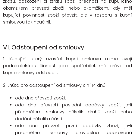
zkázu, poškození či ztrátu zboží přechází na kupujícího
okamžikem převzetí zboží nebo okamžikem, kdy měl
kupující povinnost zboží převzít, ale v rozporu s kupní
smlouvou tak neučinil.
VI.
Odstoupení od smlouvy
1. Kupující, který uzavřel kupní smlouvu mimo svoji
podnikatelskou činnost jako spotřebitel, má právo od
kupní smlouvy odstoupit.
2. Lhůta pro odstoupení od smlouvy činí 14 dnů
ode dne převzetí zboží,
ode dne převzetí poslední dodávky zboží, je-li
předmětem smlouvy několik druhů zboží nebo
dodání několika částí
ode dne převzetí první dodávky zboží, je-li
předmětem smlouvy pravidelná opakovaná