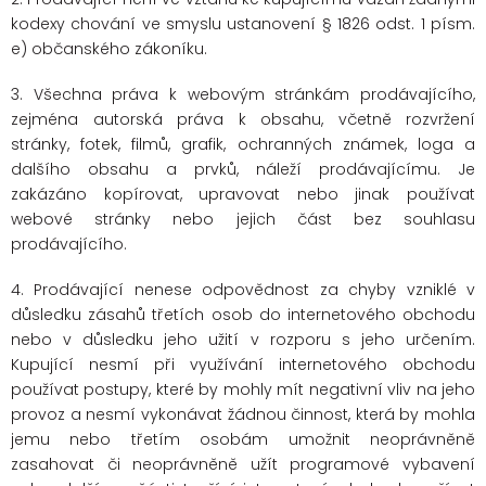
kodexy chování ve smyslu ustanovení § 1826 odst. 1 písm.
e) občanského zákoníku.
3. Všechna práva k webovým stránkám prodávajícího,
zejména autorská práva k obsahu, včetně rozvržení
stránky, fotek, filmů, grafik, ochranných známek, loga a
dalšího obsahu a prvků, náleží prodávajícímu. Je
zakázáno kopírovat, upravovat nebo jinak používat
webové stránky nebo jejich část bez souhlasu
prodávajícího.
4. Prodávající nenese odpovědnost za chyby vzniklé v
důsledku zásahů třetích osob do internetového obchodu
nebo v důsledku jeho užití v rozporu s jeho určením.
Kupující nesmí při využívání internetového obchodu
používat postupy, které by mohly mít negativní vliv na jeho
provoz a nesmí vykonávat žádnou činnost, která by mohla
jemu nebo třetím osobám umožnit neoprávněně
zasahovat či neoprávněně užít programové vybavení