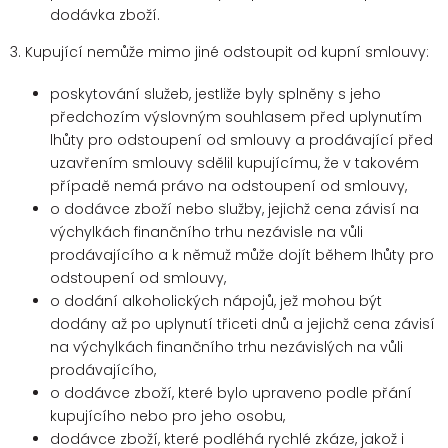
dodávka zboží.
3. Kupující nemůže mimo jiné odstoupit od kupní smlouvy:
poskytování služeb, jestliže byly splněny s jeho
předchozím výslovným souhlasem před uplynutím
lhůty pro odstoupení od smlouvy a prodávající před
uzavřením smlouvy sdělil kupujícímu, že v takovém
případě nemá právo na odstoupení od smlouvy,
o dodávce zboží nebo služby, jejichž cena závisí na
výchylkách finančního trhu nezávisle na vůli
prodávajícího a k němuž může dojít během lhůty pro
odstoupení od smlouvy,
o dodání alkoholických nápojů, jež mohou být
dodány až po uplynutí třiceti dnů a jejichž cena závisí
na výchylkách finančního trhu nezávislých na vůli
prodávajícího,
o dodávce zboží, které bylo upraveno podle přání
kupujícího nebo pro jeho osobu,
dodávce zboží, které podléhá rychlé zkáze, jakož i