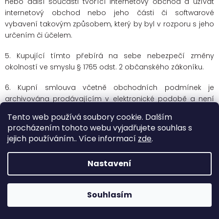
nebo další součásti tvořící internetový obchod a užívat
internetový obchod nebo jeho části či softwarové
vybavení takovým způsobem, který by byl v rozporu s jeho
určením či účelem.
5. Kupující tímto přebírá na sebe nebezpečí změny
okolností ve smyslu § 1765 odst. 2 občanského zákoníku.
6. Kupní smlouva včetně obchodních podmínek je
archivována prodávajícím v elektronické podobě a není
přístupná.
Tento web používá soubory cookie. Dalším
procházením tohoto webu vyjadřujete souhlas s
7. Znění obchodních podmínek může prodávající měnit či
jejich používáním.. Více informací
zde
.
doplňovat. Tímto ustanovením nejsou dotčena práva a
povinnosti vzniklá po dobu účinnosti předchozího znění
Nastavení
obchodních podmínek.
8. Přílohou obchodních podmínek je vzorový formulář pro
Souhlasím
odstoupení od smlouvy.