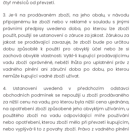
čtyř měsíců od převzetí.
3. Je-li na prodávaném zboží, na jeho obalu, v návodu
připojenému ke zboží nebo v reklamě v souladu s jinými
právními předpisy uvedena doba, po kterou lze zboží
použít, použijí se ustanovení o záruce za jakost. Zárukou za
jakost se prodávající zavazuje, že zboží bude po určitou
dobu způsobilé k použití pro obvyklý účel nebo že si
zachová obvyklé vlastnosti. Vytkl-li kupující prodávajícímu
vadu zboží oprávněně, neběží lhůta pro uplatnění práv z
vadného plnění ani záruční doba po dobu, po kterou
nemůže kupující vadné zboží užívat.
4. Ustanovení uvedená v předchozím odstavci
obchodních podmínek se nepoužijí u zboží prodávaného
za nižší cenu na vadu, pro kterou byla nižší cena ujednána,
na opotřebení zboží způsobené jeho obvyklým užíváním, u
použitého zboží na vadu odpovídající míře používání
nebo opotřebení, kterou zboží mělo při převzetí kupujícím,
nebo vyplývá-li to z povahy zboží. Právo z vadného plnění