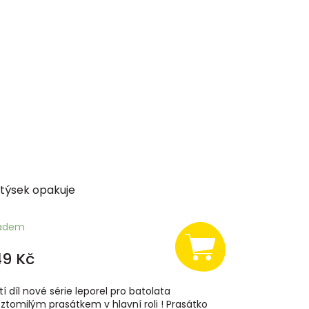
týsek opakuje
ladem
49 Kč
tí díl nové série leporel pro batolata
oztomilým prasátkem v hlavní roli ! Prasátko