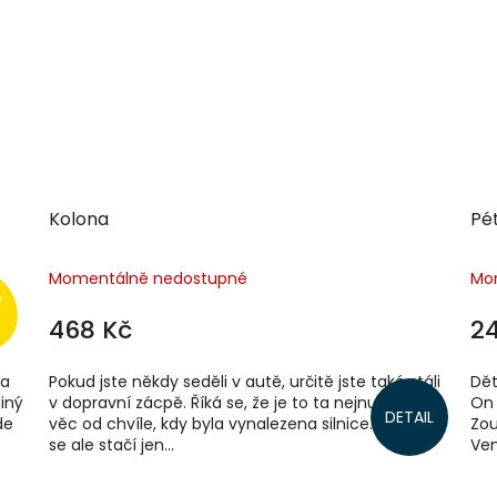
Kolona
Pé
Momentálně nedostupné
Mo
468 Kč
2
na
Pokud jste někdy seděli v autě, určitě jste také stáli
Dět
iný
v dopravní zácpě. Říká se, že je to ta nejnudnější
On 
DETAIL
de
věc od chvíle, kdy byla vynalezena silnice. Možná
Zou
se ale stačí jen...
Ven