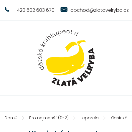
+420 602 603 670
obchod@zlatavelryba.cz
Domů
Pro nejmenší (0-2)
Leporela
Klasická