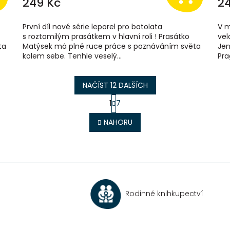
249 Kč
2
První díl nové série leporel pro batolata
V m
s roztomilým prasátkem v hlavní roli ! Prasátko
vel
ta
Matýsek má plné ruce práce s poznáváním světa
Jen
kolem sebe. Tenhle veselý...
Pra
NAČÍST 12 DALŠÍCH
S
1
7
t
O
r
v
NAHORU
á
l
n
á
k
d
o
a
v
c
á
í
n
p
í
Rodinné knihkupectví
r
v
k
y