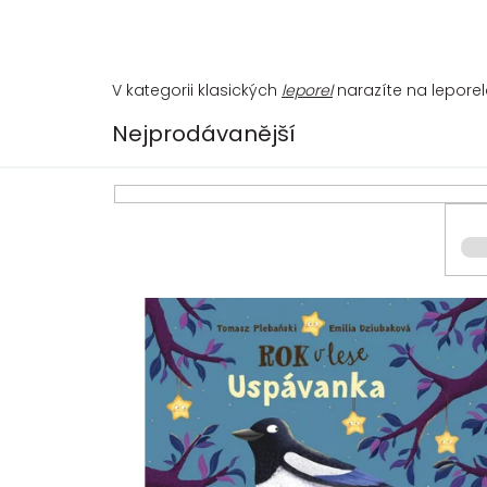
V kategorii klasických
leporel
narazíte na leporela
Nejprodávanější
V
ý
p
i
s
p
r
o