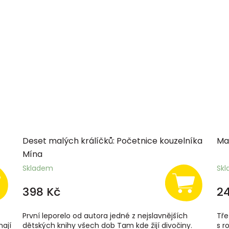
Deset malých králíčků: Početnice kouzelníka
Ma
Mína
Skladem
Sk
398 Kč
2
První leporelo od autora jedné z nejslavnějších
Tře
mají
dětských knihy všech dob Tam kde žijí divočiny.
s r