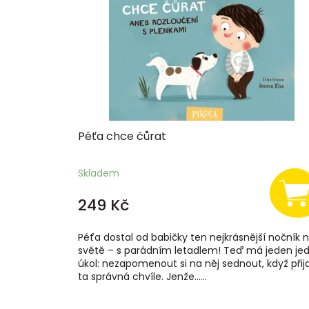
Péťa chce čůrat
Skladem
249 Kč
Péťa dostal od babičky ten nejkrásnější nočník 
světě – s parádním letadlem! Teď má jeden jed
úkol: nezapomenout si na něj sednout, když přij
ta správná chvíle. Jenže…...