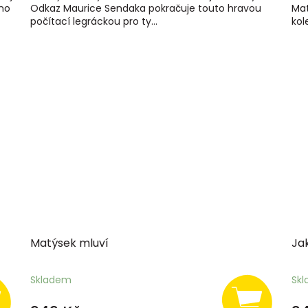
vno
Odkaz Maurice Sendaka pokračuje touto hravou
Mat
počítací legráckou pro ty...
kol
Matýsek mluví
Jak
Skladem
Sk