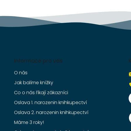
v
ý
p
i
s
u
Informace pro vás
O nás
Jak balíme knížky
Co o nás říkají zákazníci
Oslava 1. narozenin knihkupectví
Oslava 2. narozenin knihkupectví
Máme 3 roky!