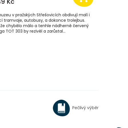
49 Kč
uzeu v pražských Střešovicích obdivují malí i
cí tramvaje, autobusy, a dokonce trolejbus.
že chybělo málo a tenhle nádherně červený
ga TOT 303 by rezivěl a zarůstal...
Pečlivý výběr