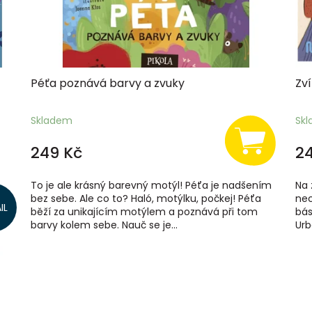
Péťa poznává barvy a zvuky
Zv
Skladem
Sk
249 Kč
2
To je ale krásný barevný motýl! Péťa je nadšením
Na 
bez sebe. Ale co to? Haló, motýlku, počkej! Péťa
nec
IL
běží za unikajícím motýlem a poznává při tom
bás
barvy kolem sebe. Nauč se je...
Urb