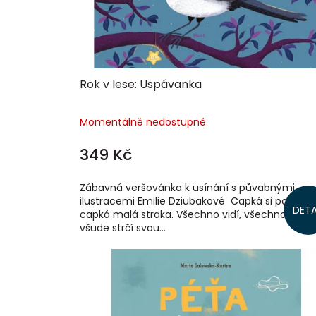
d
u
k
t
ů
Rok v lese: Uspávanka
Momentálně nedostupné
349 Kč
Zábavná veršovánka k usínání s půvabnými
ilustracemi Emilie Dziubakové Capká si po lese,
DETA
capká malá straka. Všechno vidí, všechno slyší,
všude strčí svou...