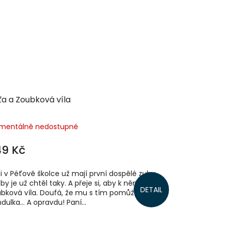
ťa a Zoubková víla
mentálně nedostupné
49 Kč
i v Péťově školce už mají první dospělé zuby.
by je už chtěl taky. A přeje si, aby k němu přišla
DETAIL
bková víla. Doufá, že mu s tím pomůže zubařka
dulka… A opravdu! Paní...