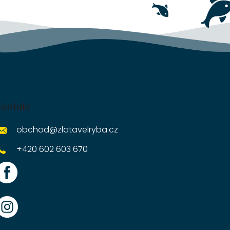
Kontakt
obchod
@
zlatavelryba.cz
+420 602 603 670