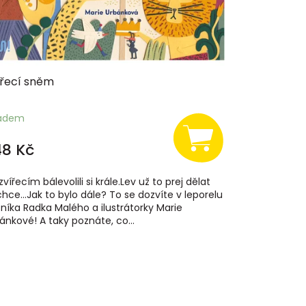
ířecí sněm
ladem
48 Kč
zvířecím bálevolili si krále.Lev už to prej dělat
hce…Jak to bylo dále? To se dozvíte v leporelu
níka Radka Malého a ilustrátorky Marie
ánkové! A taky poznáte, co...