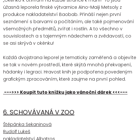
„Okénko k otvírání na každé stránce k mání!“ To jsou
úžasná leporela finské výtvarnice Aino-Maiji Metsoly z
produkce nakladatelství Baobab. Přináší nejen první
seznámení s barvami a počítáním, ale také pojmenování
všemožných předmětů, zvířat i rostlin. A to všechno v
souvislostech a s tajemným nádechem a zvědavostí, co
se asi skrývá v okénku!
Každá dvojstrana leporel je tematicky zaměřená a objevíte
se tak v novém prostředí, které skýtá mnohá překvapení,
hádanky i legraci. Hravost knih je podpořena povedeným
grafickým zpracováním, které zaujme na první pohled.
--->>> Koupit tuto knížku jako vánoční dárek <<<---
6. SCHOVÁVANÁ V ZOO
Štěpánka Sekaninová
Rudolf Lukeš
nakladatelství Albatros