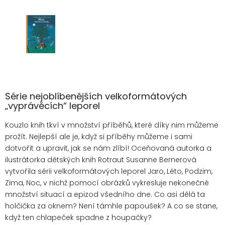
Série nejoblíbenějších velkoformátových
„vyprávěcích“ leporel
Kouzlo knih tkví v množství příběhů, které díky nim můžeme
prožít. Nejlepší ale je, když si příběhy můžeme i sami
dotvořit a upravit, jak se nám zlíbí! Oceňovaná autorka a
ilustrátorka dětských knih Rotraut Susanne Bernerová
vytvořila sérii velkoformátových leporel Jaro, Léto, Podzim,
Zima, Noc, v nichž pomocí obrázků vykresluje nekonečné
množství situací a epizod všedního dne. Co asi dělá ta
holčička za oknem? Není támhle papoušek? A co se stane,
když ten chlapeček spadne z houpačky?