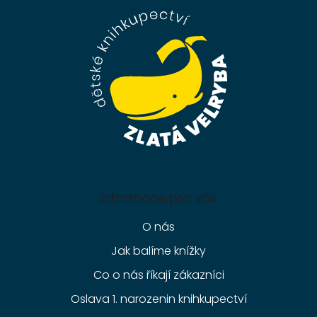
p
a
t
í
Informace pro vás
O nás
Jak balíme knížky
Co o nás říkají zákazníci
Oslava 1. narozenin knihkupectví