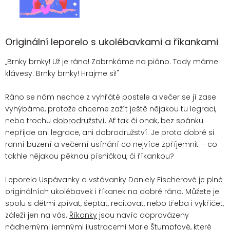
Originální leporelo s ukolébavkami a říkankami
„Brnky brnky! Už je ráno! Zabrnkáme na piáno. Tady máme
klávesy. Brnky brnky! Hrajme si!"
Ráno se nám nechce z vyhřáté postele a večer se jí zase
vyhýbáme, protože chceme zažít ještě nějakou tu legraci,
nebo trochu
dobrodružství
. Ať tak či onak, bez spánku
nepřijde ani legrace, ani dobrodružství. Je proto dobré si
ranní buzení a večerní usínání co nejvíce zpříjemnit – co
takhle nějakou pěknou písničkou, či říkankou?
Leporelo Uspávanky a vstávanky Daniely Fischerové je plné
originálních ukolébavek i říkanek na dobré ráno. Můžete je
spolu s dětmi zpívat, šeptat, recitovat, nebo třeba i vykřičet,
záleží jen na vás.
Říkanky
jsou navíc doprovázeny
nádhernými jemnými ilustracemi Marie Štumpfové, které