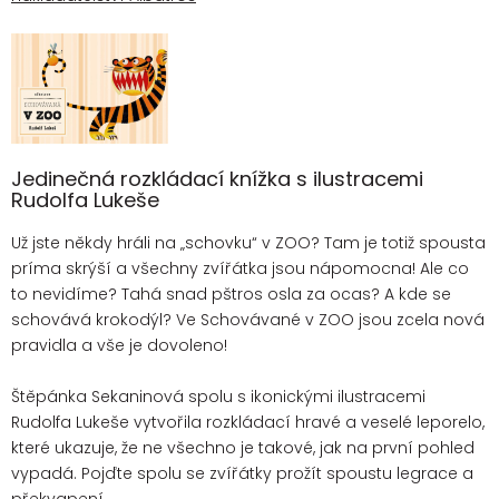
Jedinečná rozkládací knížka s ilustracemi
Rudolfa Lukeše
Už jste někdy hráli na „schovku“ v ZOO? Tam je totiž spousta
príma skrýší a všechny zvířátka jsou nápomocna! Ale co
to nevidíme? Tahá snad pštros osla za ocas? A kde se
schovává krokodýl? Ve Schovávané v ZOO jsou zcela nová
pravidla a vše je dovoleno!
Štěpánka Sekaninová spolu s ikonickými ilustracemi
Rudolfa Lukeše vytvořila rozkládací hravé a veselé leporelo,
které ukazuje, že ne všechno je takové, jak na první pohled
vypadá. Pojďte spolu se zvířátky prožít spoustu legrace a