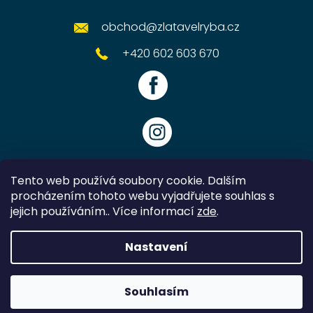
obchod
@
zlatavelryba.cz
+420 602 603 670
Tento web používá soubory cookie. Dalším
procházením tohoto webu vyjadřujete souhlas s
jejich používáním.. Více informací
zde
.
Vytvořil Shoptet
Nastavení
Copyright 2026
Zlatavelryba.cz
. Všechna práva vyhrazena.
Souhlasím