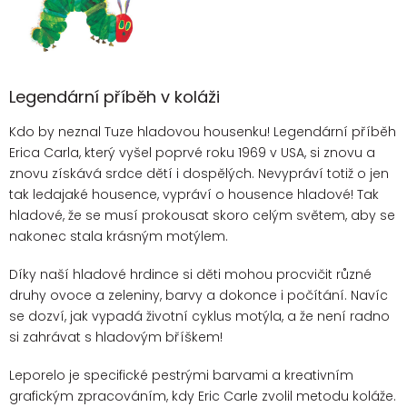
Legendární příběh v koláži
Kdo by neznal Tuze hladovou housenku! Legendární příběh
Erica Carla, který vyšel poprvé roku 1969 v USA, si znovu a
znovu získává srdce dětí i dospělých. Nevypráví totiž o jen
tak ledajaké housence, vypráví o housence hladové! Tak
hladové, že se musí prokousat skoro celým světem, aby se
nakonec stala krásným motýlem.
Díky naší hladové hrdince si děti mohou procvičit různé
druhy ovoce a zeleniny, barvy a dokonce i počítání. Navíc
se dozví, jak vypadá životní cyklus motýla, a že není radno
si zahrávat s hladovým bříškem!
Leporelo je specifické pestrými barvami a kreativním
grafickým zpracováním, kdy Eric Carle zvolil metodu koláže.