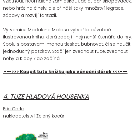
vzlétnout, neomaleně zamlaskat, udělat pár sklapovaček,
nebo hrát na činely, ale přináší taky množství legrace,
zábavy a rozvíjí fantazii.
Výtvarnice Madalena Matoso vytvořila půvabně
ilustrovanou knihu, která zapojí i nejmenší čtenáře do hry.
Spolu s postavami mohou tleskat, bubnovat, či se naučit
jednoduchý pozdrav. Stačí jen zvednout ruce, zvednout
nohy a Klapy klap začíná!
--->>> Koupit tuto knížku jako vánoční dárek <<<---
4. TUZE HLADOVÁ HOUSENKA
Eric Carle
nakladatelství Zelený kocúr