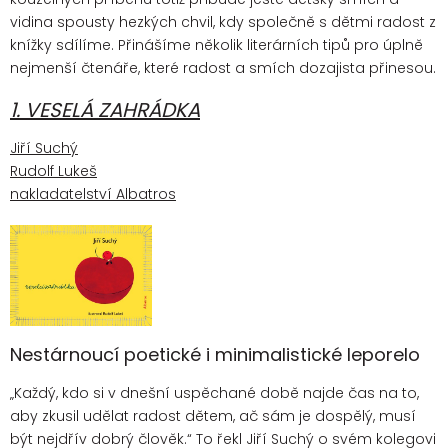
vidina spousty hezkých chvil, kdy společně s dětmi radost z
knížky sdílíme. Přinášíme několik literárních tipů pro úplně
nejmenší čtenáře, které radost a smích dozajista přinesou.
1. VESELÁ ZAHRÁDKA
Jiří Suchý
Rudolf Lukeš
nakladatelství Albatros
Nestárnoucí poetické i minimalistické leporelo
„Každý, kdo si v dnešní uspěchané době najde čas na to,
aby zkusil udělat radost dětem, ač sám je dospělý, musí
být nejdřív dobrý člověk.“ To řekl Jiří Suchý o svém kolegovi