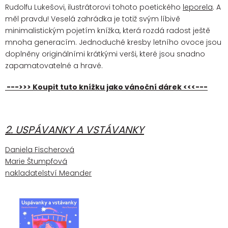
Rudolfu Lukešovi, ilustrátorovi tohoto poetického
leporela
. A
měl pravdu! Veselá zahrádka je totiž svým líbivě
minimalistickým pojetím knížka, která rozdá radost ještě
mnoha generacím. Jednoduché kresby letního ovoce jsou
doplněny originálními krátkými verši, které jsou snadno
zapamatovatelné a hravé.
--->>> Koupit tuto knížku jako vánoční dárek <<<---
2. USPÁVANKY A VSTÁVANKY
Daniela Fischerová
Marie Štumpfová
nakladatelství Meander