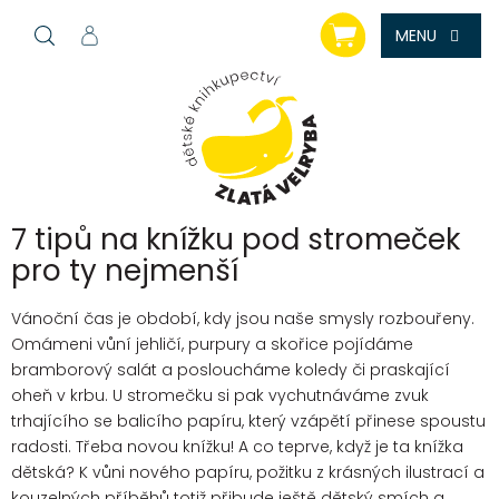
Přejít
NÁKUPNÍ
na
KOŠÍK
obsah
7 tipů na knížku pod stromeček
pro ty nejmenší
Vánoční čas je období, kdy jsou naše smysly rozbouřeny.
Omámeni vůní jehličí, purpury a skořice pojídáme
bramborový salát a posloucháme koledy či praskající
oheň v krbu. U stromečku si pak vychutnáváme zvuk
trhajícího se balicího papíru, který vzápětí přinese spoustu
radosti. Třeba novou knížku! A co teprve, když je ta knížka
dětská? K vůni nového papíru, požitku z krásných ilustrací a
kouzelných příběhů totiž přibude ještě dětský smích a