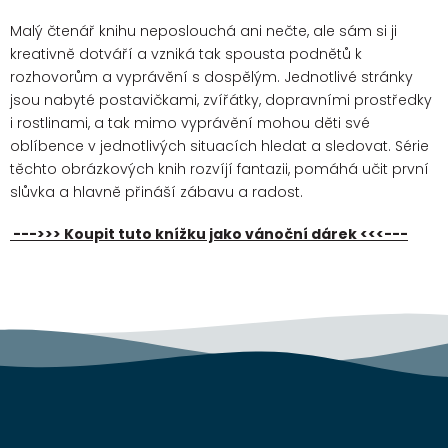
Malý čtenář knihu neposlouchá ani nečte, ale sám si ji
kreativně dotváří a vzniká tak spousta podnětů k
rozhovorům a vyprávění s dospělým. Jednotlivé stránky
jsou nabyté postavičkami, zvířátky, dopravními prostředky
i rostlinami, a tak mimo vyprávění mohou děti své
oblíbence v jednotlivých situacích hledat a sledovat. Série
těchto obrázkových knih rozvíjí fantazii, pomáhá učit první
slůvka a hlavně přináší zábavu a radost.
--->>> Koupit tuto knížku jako vánoční dárek <<<---
Z
á