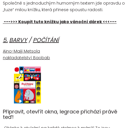
Společně s jednoduchým humorným textem jde opravdu o
„tuze“ milou knížku, která přinese spoustu radosti.
--->>> Koupit tuto knížku jako vánoční dárek <<<---
5.
BARVY
/
POČÍTÁNÍ
Aino-Maiji Metsola
nakladatelství Baobab
Připravit, otevřít okna, legrace přichází právě
teď!