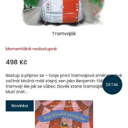
Tramvaják
Momentálně nedostupné
498 Kč
Nastup a připrav se – tvoje první tramvajová směna právě
začíná! Možná máš stejný sen jako Benjamín: řídit
DETAIL
tramvaj! Ale jak se vůbec člověk stane tramvajákem?
Musí znát...
Novinka