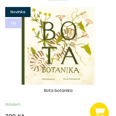
V
ý
Novinka
p
Tip
i
s
p
r
o
d
u
k
t
ů
Bota botanika
Skladem