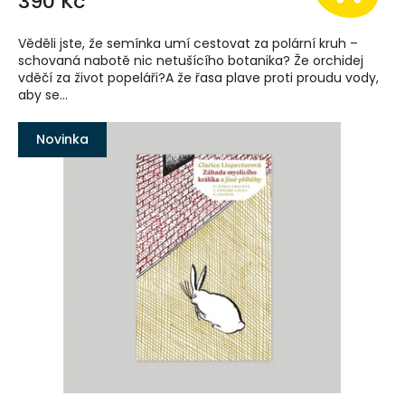
390 Kč
Věděli jste, že semínka umí cestovat za polární kruh –
schovaná nabotě nic netušícího botanika? Že orchidej
vděčí za život popeláři?A že řasa plave proti proudu vody,
aby se...
Novinka