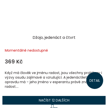
Džojo, jedenáct a čtvrt
Momentálně nedostupné
369 Kč
Když má člověk ve jménu radost, jsou všechny problémy i
výzvy osudu zajímavé a vzrušující. A jedenáctiletý Džojo ji
DETAIL
opravdu má – jeho jméno v esperantu právě znamená
radost....
NAČÍST 12 DALŠÍCH
S