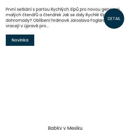
První setkání s partou Rychlých šípů pro novou generaci
malých čtenářů a čtenářek Jak se daly Rychlé šípy
DETAIL
dohromady? Oblíbení hrdinové Jaroslava Foglara se
vracejí v úpravě pro...
Novinka
Babky v Mexiku