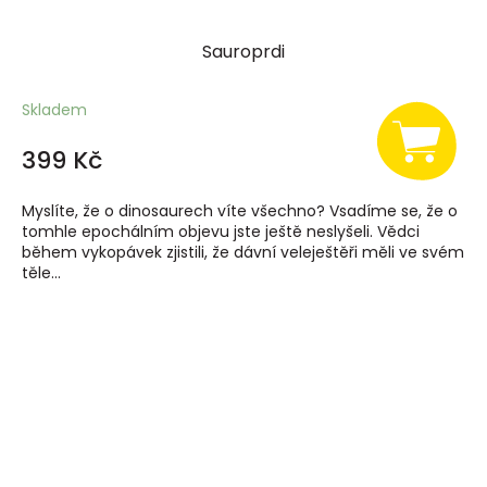
Sauroprdi
Skladem
399 Kč
Myslíte, že o dinosaurech víte všechno? Vsadíme se, že o
tomhle epochálním objevu jste ještě neslyšeli. Vědci
během vykopávek zjistili, že dávní veleještěři měli ve svém
těle...