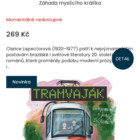
Záhada myslícího králíka
Momentálně nedostupné
269 Kč
Clarice Lispectorová (1920–1977) patří k nejvýznamnějším
postavám brazilské i světové literatury 20. století. Autorka
DETAIL
románů, které proměnily podobu moderní prózy, napsala
i...
Novinka