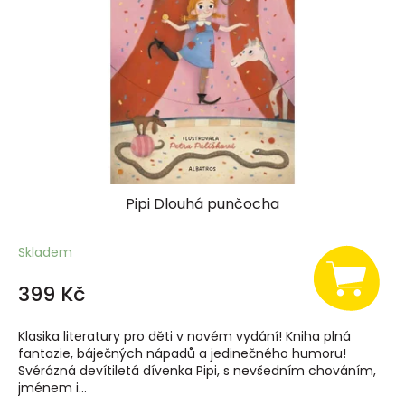
Pipi Dlouhá punčocha
Skladem
399 Kč
Klasika literatury pro děti v novém vydání! Kniha plná
fantazie, báječných nápadů a jedinečného humoru!
Svérázná devítiletá dívenka Pipi, s nevšedním chováním,
jménem i...