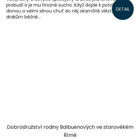
probudí a je mu hrozné sucho. Když dojde k potoku, má
DETAIL
divnou a velmi silnou chuť do něj okamžitě vlézt. To se
drakům běžně...
Dobrodružství rodiny Balbuenových ve starověkém
Římě