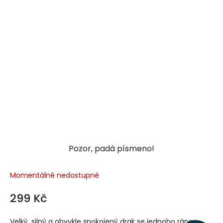
Pozor, padá písmeno!
Momentálně nedostupné
299 Kč
Velký, silný a obvykle spokojený drak se jednoho rána