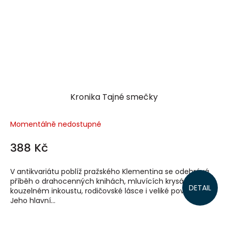
Kronika Tajné smečky
Momentálně nedostupné
388 Kč
V antikvariátu poblíž pražského Klementina se odehrává
příběh o drahocenných knihách, mluvících krysách,
DETAIL
kouzelném inkoustu, rodičovské lásce i veliké povodni.
Jeho hlavní...