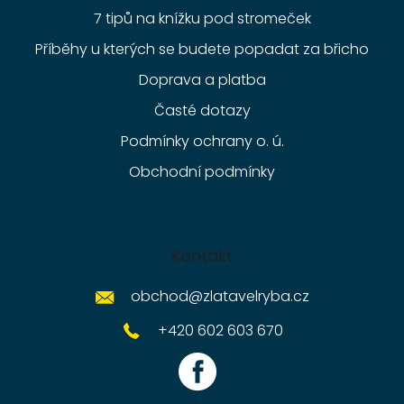
7 tipů na knížku pod stromeček
Příběhy u kterých se budete popadat za břicho
Doprava a platba
Časté dotazy
Podmínky ochrany o. ú.
Obchodní podmínky
Kontakt
obchod
@
zlatavelryba.cz
+420 602 603 670