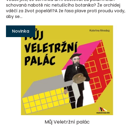
schovaná nabotě nic netušícího botanika? Že orchidej
vděčí za život popeláři?A že řasa plave proti proudu vody,
aby se...
Novinka
Můj Veletržní palác