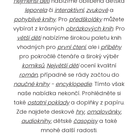
nejmenší
děti
nabízíme oblíbená dětská
leporela
či
interaktivní
,
zvukové
a
pohyblivé
knihy
. Pro
předškoláky
můžete
vybírat z krásných
obrázkových
knih
. Pro
větší děti
nabízíme širokou paletu knih
vhodných pro
první čtení
, ale i
příběhy
pro pokročilé čtenáře a široký výběr
komiksů.
Největší děti
ocení kvalitní
román
,
případně se rády začtou do
naučné knihy
-
encyklopedie
. Tímto však
naše nabídka nekončí. Prohlédněte si
také
ostatní poklady
a doplňky z papíru.
Zde najdete deskové
hry
,
omalovánky
,
audioknihy
, dětské
časopisy
a také
mnohé další radosti.