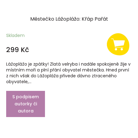
Městečko Lážoplážo: Křáp Pařát
Skladem
299 Kč
Lážoplážo je zpátky! Zlatá velryba i nadále spokojeně žije v
místním moři a plní přání obyvatel městečka. Hned první
z nich však do Lážopláža přivede dávno ztraceného
obyvatele,...
S podpisem
autorky či
autora