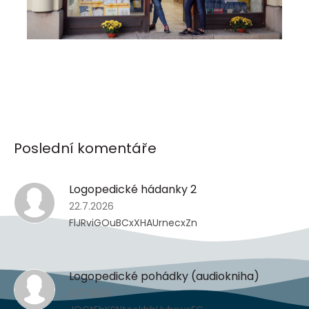
Poslední komentáře
Logopedické hádanky 2
22.7.2026
FlJRviGOuBCxXHAUrnecxZn
Logopedické pohádky (audiokniha)
21.7.2026