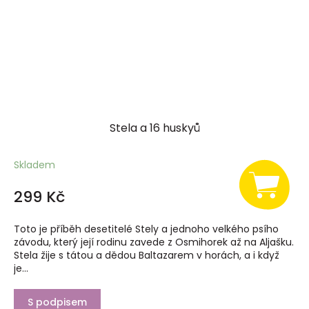
Stela a 16 huskyů
Skladem
299 Kč
Toto je příběh desetitelé Stely a jednoho velkého psího
závodu, který její rodinu zavede z Osmihorek až na Aljašku.
Stela žije s tátou a dědou Baltazarem v horách, a i když
je...
S podpisem