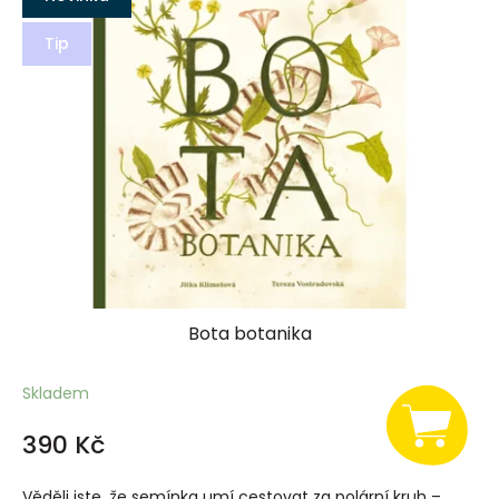
Tip
Bota botanika
Skladem
390 Kč
Věděli jste, že semínka umí cestovat za polární kruh –