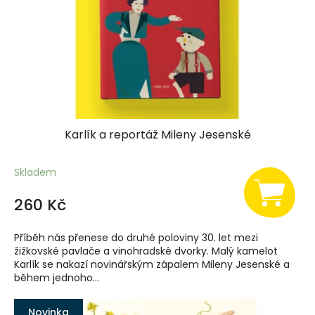
h
k
u
p
e
c
t
v
Karlík a reportáž Mileny Jesenské
í
Skladem
260 Kč
Příběh nás přenese do druhé poloviny 30. let mezi
žižkovské pavlače a vinohradské dvorky. Malý kamelot
Karlík se nakazí novinářským zápalem Mileny Jesenské a
během jednoho...
Novinka