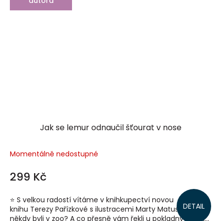
autora
Jak se lemur odnaučil šťourat v nose
Momentálně nedostupné
299 Kč
⭐️ S velkou radostí vítáme v knihkupectví novou
DETAIL
knihu Terezy Pařízkové s ilustracemi Marty Matus. ⭐️ Už jste
někdy byli v zoo? A co přesně vám řekli u pokladny? Že si...