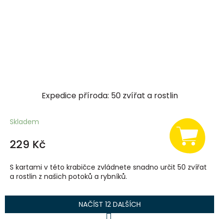
Expedice příroda: 50 zvířat a rostlin
Skladem
229 Kč
S kartami v této krabičce zvládnete snadno určit 50 zvířat
a rostlin z našich potoků a rybníků.
NAČÍST 12 DALŠÍCH
S