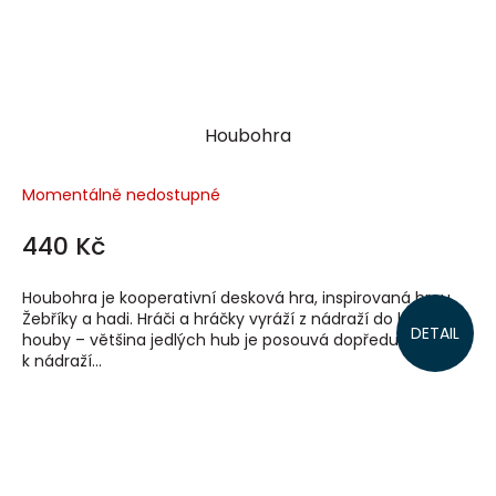
Houbohra
Momentálně nedostupné
440 Kč
Houbohra je kooperativní desková hra, inspirovaná hrou
Žebříky a hadi. Hráči a hráčky vyráží z nádraží do lesa na
DETAIL
houby – většina jedlých hub je posouvá dopředu směrem
k nádraží...