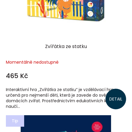
Zvířátka ze statku
Momentálně nedostupné
465 Kč
Interaktivní hra „Zvířátka ze statku“ je vzdělávací hra
určená pro nejmenší děti, která je zavede do světa
DETAIL
domácích zvířat. Prostřednictvím edukativních karet se
naučí...
Tip