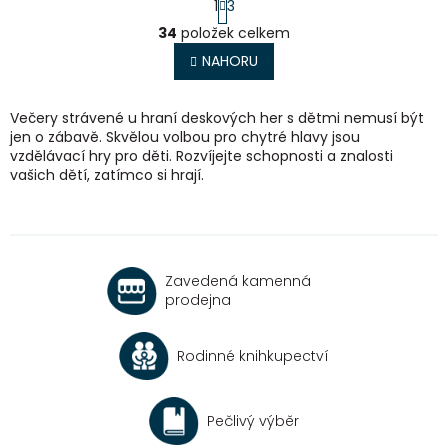
1
3
t
O
r
34
položek celkem
v
á
l
NAHORU
n
á
k
o
d
v
a
Večery strávené u hraní deskových her s dětmi nemusí být
á
c
jen o zábavě. Skvělou volbou pro chytré hlavy jsou
n
í
vzdělávací hry pro děti. Rozvíjejte schopnosti a znalosti
í
p
vašich dětí, zatímco si hrají.
r
v
k
y
v
Zavedená kamenná
ý
prodejna
p
i
s
Rodinné knihkupectví
u
Pečlivý výběr