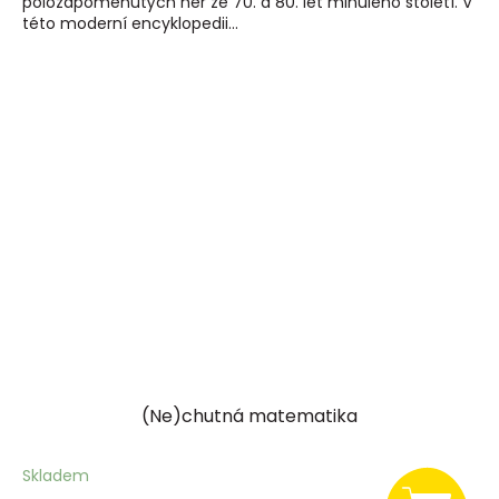
polozapomenutých her ze 70. a 80. let minulého století. V
této moderní encyklopedii...
(Ne)chutná matematika
Skladem