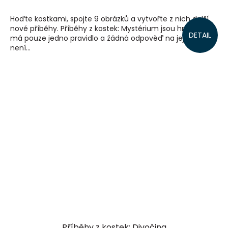
Hoďte kostkami, spojte 9 obrázků a vytvořte z nich další
nové příběhy. Příběhy z kostek: Mystérium jsou hra, která
DETAIL
má pouze jedno pravidlo a žádná odpověď na její výzvu
není...
Příběhy z kostek: Divočina