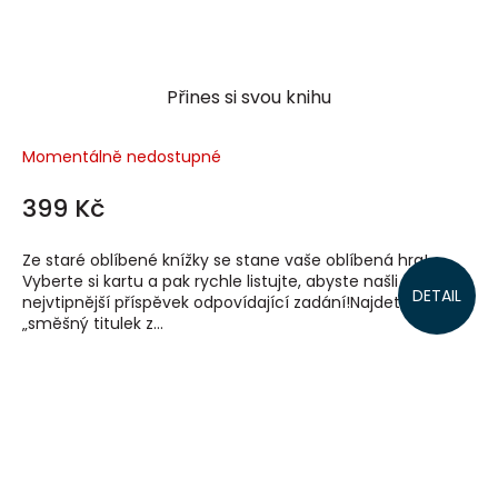
Přines si svou knihu
Momentálně nedostupné
399 Kč
Ze staré oblíbené knížky se stane vaše oblíbená hra!
Vyberte si kartu a pak rychle listujte, abyste našli co
DETAIL
nejvtipnější příspěvek odpovídající zadání!Najdete
„směšný titulek z...