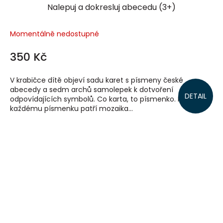
Nalepuj a dokresluj abecedu (3+)
Momentálně nedostupné
350 Kč
V krabičce dítě objeví sadu karet s písmeny české
abecedy a sedm archů samolepek k dotvoření
DETAIL
odpovídajících symbolů. Co karta, to písmenko. Ke
každému písmenku patří mozaika...