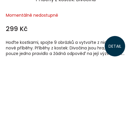
Momentálně nedostupné
299 Kč
Hoďte kostkami, spojte 9 obrázků a vytvořte z nich další
DETAIL
nové příběhy. Příběhy z kostek: Divočina jsou hra, která má
pouze jedno pravidlo a žádná odpověď na její výzvu není...