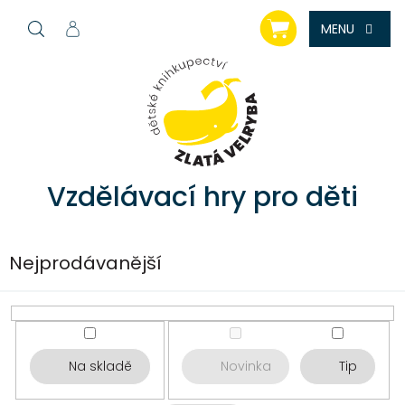
Přejít
NÁKUPNÍ
na
KOŠÍK
obsah
Vzdělávací hry pro děti
Nejprodávanější
Na skladě
Novinka
Tip