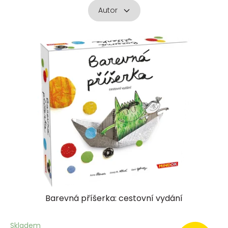
Autor
V
ý
p
i
s
p
r
o
d
u
k
t
ů
Barevná příšerka: cestovní vydání
Skladem