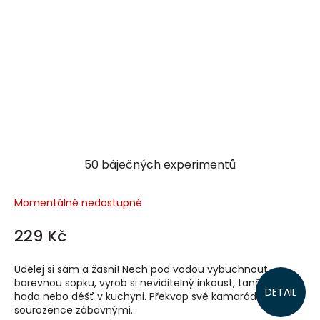
50 báječných experimentů
Momentálně nedostupné
229 Kč
Udělej si sám a žasni! Nech pod vodou vybuchnout
barevnou sopku, vyrob si neviditelný inkoust, tančícího
DETAIL
hada nebo déšť v kuchyni. Překvap své kamarády či
sourozence zábavnými...