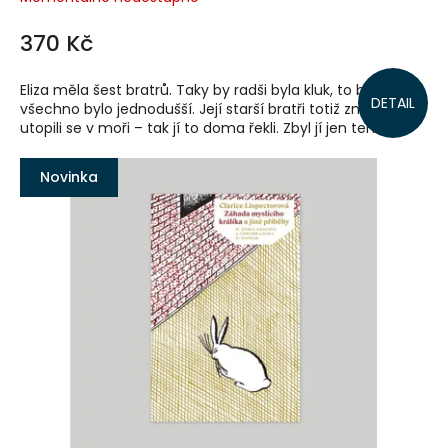
370 Kč
Eliza měla šest bratrů. Taky by radši byla kluk, to by pak
DETAIL
všechno bylo jednodušší. Její starší bratři totiž zmizeli,
utopili se v moři – tak jí to doma řekli. Zbyl jí jen ten...
Novinka