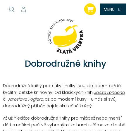
Přejít
NÁKUPNÍ
na
KOŠÍK
obsah
Dobrodružné knihy
Dobrodružné knihy pro kluky i holky jsou základem každé
kvalitní dětské knihovny. Od klasických knih
Jacka Londona
či
Jaroslava Foglara
, až po moderní kusy - u nás si svůj
dobrodružný příběh najde skutečně každý.
Ať už hledáte dobrodružné knihy pro mládež nebo menší
děti, s našimi pečlivě vybranými knihami ručíme za dlouhé