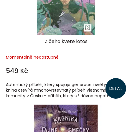
Z čeho kvete lotos
Momentálně nedostupné
549 Kč
Autentický příběh, který spojuje generace i světy Tato
DETAIL
kniha otevírá mnohovrstevnatý příběh vietnamské
komunity v Česku – příběh, který už dávno nepatří jen...