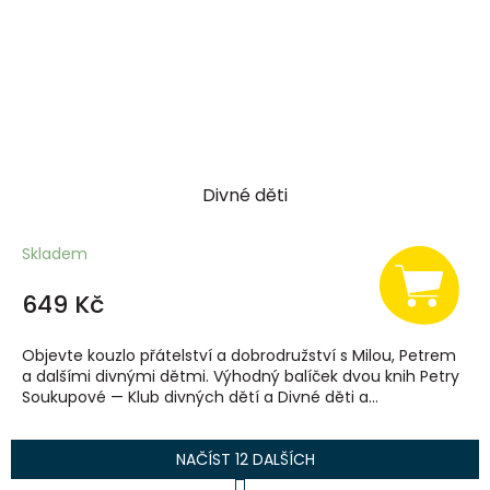
Divné děti
Skladem
649 Kč
Objevte kouzlo přátelství a dobrodružství s Milou, Petrem
a dalšími divnými dětmi. Výhodný balíček dvou knih Petry
Soukupové — Klub divných dětí a Divné děti a...
NAČÍST 12 DALŠÍCH
S