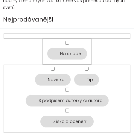
hodiny čtenářských zážitků, které vás přenesou do jiných
světů.
Nejprodávanější
Na skladě
Novinka
Tip
S podpisem autorky či autora
Získala ocenění