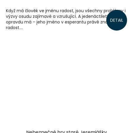
Když má člověk ve jménu radost, jsou všechny problémy i
výzvy osudu zajímavé a vzrušující. A jedenáctiletý Džojo ji
DETAIL
opravdu má – jeho jméno v esperantu právě znamená
radost....
Nebezpečné hry staré Jeremiášky