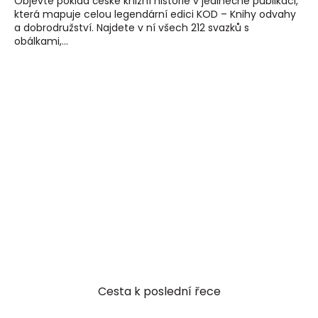
Objevte poklad české knižní historie v jedinečné publikaci,
která mapuje celou legendární edici KOD – Knihy odvahy
a dobrodružství. Najdete v ní všech 212 svazků s
obálkami,...
Cesta k poslední řece