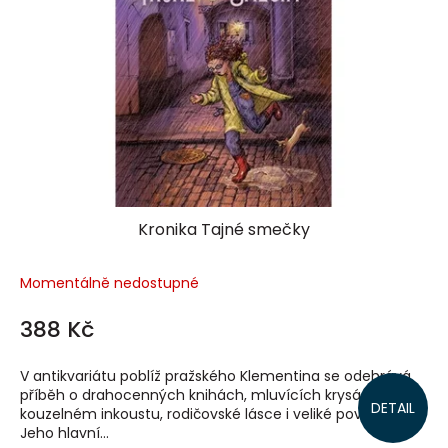
Kronika Tajné smečky
Momentálně nedostupné
388 Kč
V antikvariátu poblíž pražského Klementina se odehrává
příběh o drahocenných knihách, mluvících krysách,
DETAIL
kouzelném inkoustu, rodičovské lásce i veliké povodni.
Jeho hlavní...