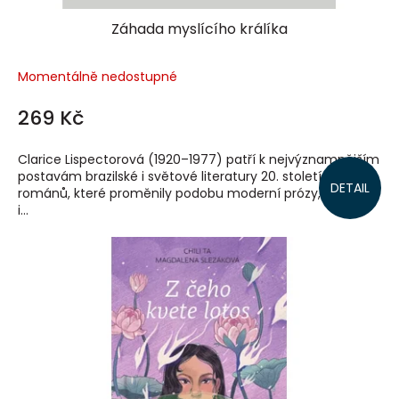
Záhada myslícího králíka
Momentálně nedostupné
269 Kč
Clarice Lispectorová (1920–1977) patří k nejvýznamnějším
postavám brazilské i světové literatury 20. století. Autorka
DETAIL
románů, které proměnily podobu moderní prózy, napsala
i...