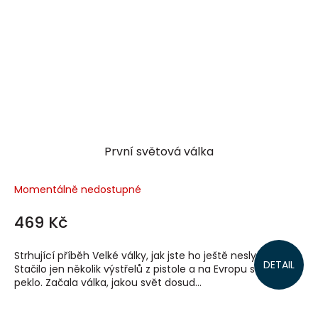
První světová válka
Momentálně nedostupné
469 Kč
Strhující příběh Velké války, jak jste ho ještě neslyšeli!
DETAIL
Stačilo jen několik výstřelů z pistole a na Evropu se sneslo
peklo. Začala válka, jakou svět dosud...