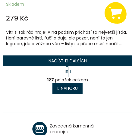
Skladem
279 Kč
Vítr si tak rád hraje! A na podzim přichází ta největší jízda.
Honí barevné listí, fučí a duje, ale pozor, není to jen
legrace, jde o vážnou věc – listy se přece musí naučit...
NAČÍST 12 DALŠÍCH
S
1
11
t
O
r
127
položek celkem
v
á
l
NAHORU
n
á
k
o
d
v
a
á
c
n
í
í
p
Zavedená kamenná
r
prodejna
v