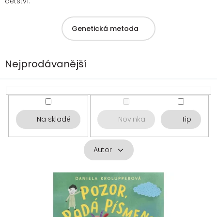
dětství.
Genetická metoda
Nejprodávanější
Na skladě
Novinka
Tip
Autor
V
ý
p
i
s