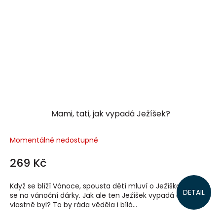
Mami, tati, jak vypadá Ježíšek?
Momentálně nedostupné
269 Kč
Když se blíží Vánoce, spousta dětí mluví o Ježíškovi a těší
DETAIL
se na vánoční dárky. Jak ale ten Ježíšek vypadá a kdo to
vlastně byl? To by ráda věděla i bílá...