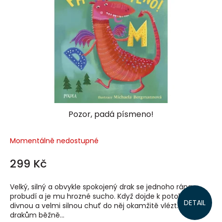
p
r
o
d
u
k
t
ů
Pozor, padá písmeno!
Momentálně nedostupné
299 Kč
Velký, silný a obvykle spokojený drak se jednoho rána
probudí a je mu hrozné sucho. Když dojde k potoku, má
DETAIL
divnou a velmi silnou chuť do něj okamžitě vlézt. To se
drakům běžně...