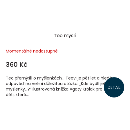
Teo myslí
Momentálně nedostupné
360 Kč
Teo přemýšlí o myšlenkách... Teovi je pět let a hledá
odpověď na velmi důležitou otázku: „Kde bydlí jeho
DETAIL
myšlenky...?“ Ilustrovaná knížka Agaty Królak pro zvědavé
děti, které...