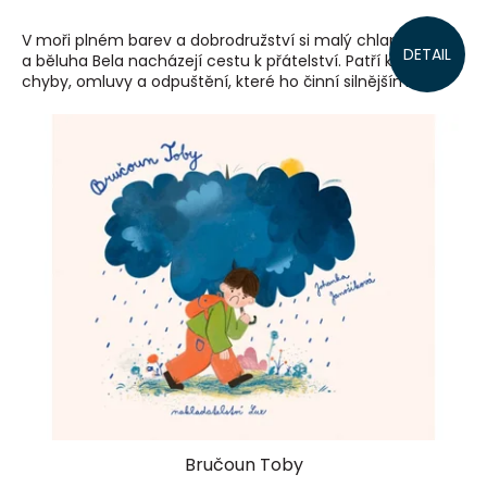
V moři plném barev a dobrodružství si malý chlapec Willy
DETAIL
a běluha Bela nacházejí cestu k přátelství. Patří k němu
chyby, omluvy a odpuštění, které ho činní silnějším.
Bručoun Toby