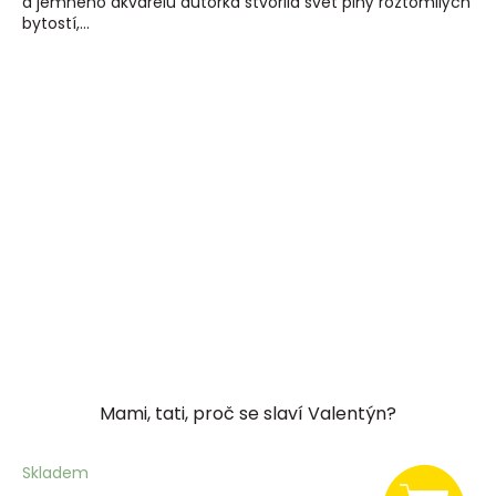
a jemného akvarelu autorka stvořila svět plný roztomilých
bytostí,...
Mami, tati, proč se slaví Valentýn?
Skladem