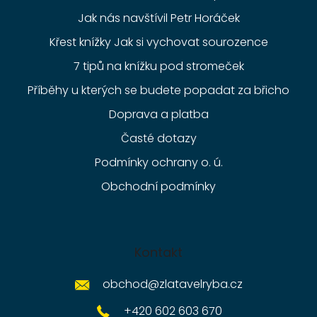
Jak nás navštívil Petr Horáček
Křest knížky Jak si vychovat sourozence
7 tipů na knížku pod stromeček
Příběhy u kterých se budete popadat za břicho
Doprava a platba
Časté dotazy
Podmínky ochrany o. ú.
Obchodní podmínky
Kontakt
obchod
@
zlatavelryba.cz
+420 602 603 670