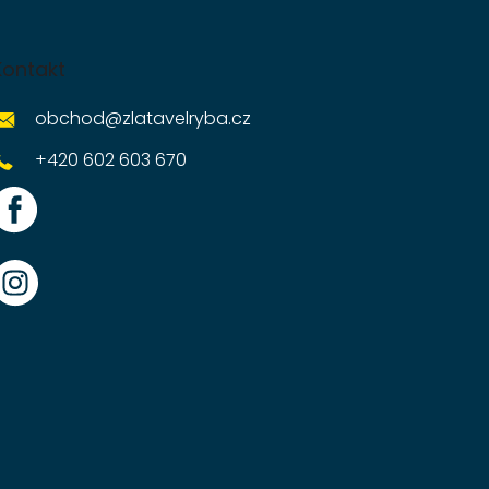
Kontakt
obchod
@
zlatavelryba.cz
+420 602 603 670