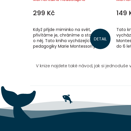
299 Kč
149 
Když přijde miminko na svět,
Tato kn
přivítáme je, chráníme a staráme se
vycház
DETAIL
o něj. Tato kniha vycházející z
Montes
pedagogiky Marie Montessori pro
do 6 le
nejmenší, od narození do 15 měsíců,
objevo
přináší...
usměrňuj
V knize najdete také návod, jak si jednoduš
Z