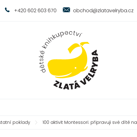
+420 602 603 670
obchod@zlatavelryba.cz
tatní poklady
100 aktivit Montessori: připravuji své dítě n