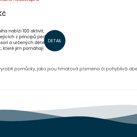
Kč
iha nabízí 100 aktivit,
ejících z principů pedagogiky
DETAIL
sori a určených dětem od 3
t, které jim pomáhají
vat a pozorovat svět a
í jejich...
e vyrobit pomůcky, jako jsou hmatová písmena či pohyblivá ab