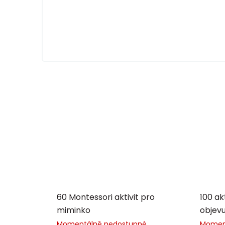
60 Montessori aktivit pro
100 ak
miminko
objev
Momentálně nedostupné
Momen