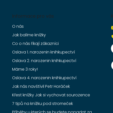
Informace pro vás
O nás
Jak balíme knížky
Co o nás říkají zákazníci
Oslava 1. narozenin knihkupectví
Oslava 2. narozenin knihkupectví
Máme 3 roky!
Oslava 4. narozenin knihkupectví
Jak nás navštívil Petr Horáček
Křest knížky Jak si vychovat sourozence
7 tipů na knížku pod stromeček
Příběhy u kterých se budete popadat za