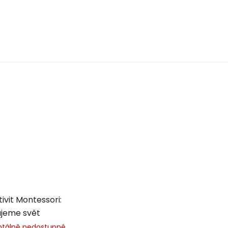
tivit Montessori:
ujeme svět
tálně nedostupné