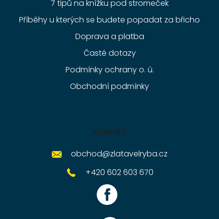
7 tipů na knížku pod stromeček
Příběhy u kterých se budete popadat za břicho
Doprava a platba
Časté dotazy
Podmínky ochrany o. ú.
Obchodní podmínky
Kontakt
obchod
@
zlatavelryba.cz
+420 602 603 670