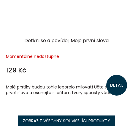
Dotkni se a povídej: Moje první slova
Momentálně nedostupné
129 Kč
DETAIL
Malé prstíky budou tohle leporelo milovat! Učte se svá
první slova a osahejte si přitom tvary spousty věcí!
ZOBRAZIT VŠECHNY SOUVISEJÍCÍ PRODUKTY