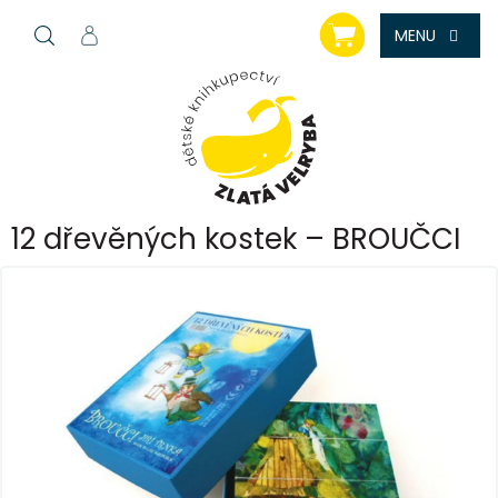
Přejít
NÁKUPNÍ
na
KOŠÍK
obsah
12 dřevěných kostek – BROUČCI