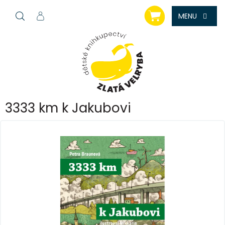
Přejít
NÁKUPNÍ
na
KOŠÍK
obsah
3333 km k Jakubovi