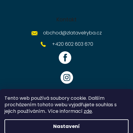
Kontakt
obchod
@
zlatavelryba.cz
+420 602 603 670
Tento web používá soubory cookie. Dalším
procházením tohoto webu vyjadřujete souhlas s
jejich používáním.. Více informací
zde
.
Vytvořil Shoptet
Nastavení