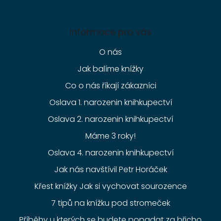
Informace pro vás
O nás
Jak balíme knížky
Co o nás říkají zákazníci
Oslava 1. narozenin knihkupectví
Oslava 2. narozenin knihkupectví
Máme 3 roky!
Oslava 4. narozenin knihkupectví
Jak nás navštívil Petr Horáček
Křest knížky Jak si vychovat sourozence
7 tipů na knížku pod stromeček
Příběhy u kterých se budete popadat za břicho