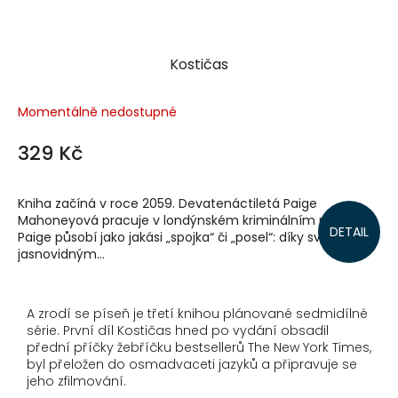
Kostičas
Momentálně nedostupné
329 Kč
Kniha začíná v roce 2059. Devatenáctiletá Paige
Mahoneyová pracuje v londýnském kriminálním podsvětí.
DETAIL
Paige působí jako jakási „spojka“ či „posel“: díky svým
jasnovidným...
A zrodí se píseň je třetí knihou plánované sedmidílné
série. První díl Kostičas hned po vydání obsadil
přední příčky žebříčku bestsellerů The New York Times,
byl přeložen do osmadvaceti jazyků a připravuje se
jeho zfilmování.