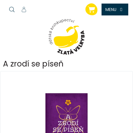
Přejít
NÁKUPNÍ
na
KOŠÍK
obsah
A zrodí se píseň