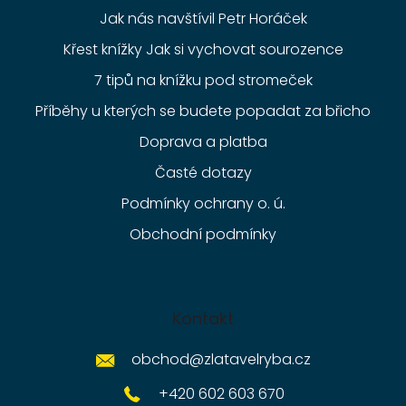
Jak nás navštívil Petr Horáček
Křest knížky Jak si vychovat sourozence
7 tipů na knížku pod stromeček
Příběhy u kterých se budete popadat za břicho
Doprava a platba
Časté dotazy
Podmínky ochrany o. ú.
Obchodní podmínky
Kontakt
obchod
@
zlatavelryba.cz
+420 602 603 670