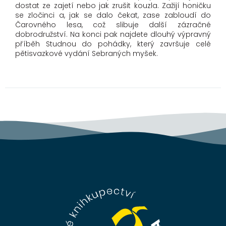
dostat ze zajetí nebo jak zrušit kouzla. Zažijí honičku
se zločinci a, jak se dalo čekat, zase zabloudí do
Čarovného lesa, což slibuje další zázračné
dobrodružství. Na konci pak najdete dlouhý výpravný
příběh Studnou do pohádky, který završuje celé
pětisvazkové vydání Sebraných myšek.
Z
á
p
a
t
í