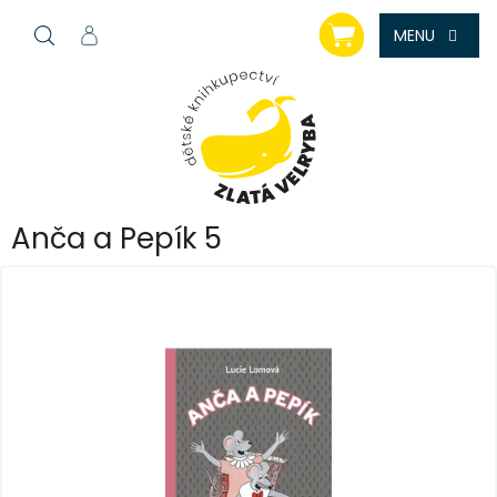
Přejít
NÁKUPNÍ
na
KOŠÍK
obsah
Anča a Pepík 5