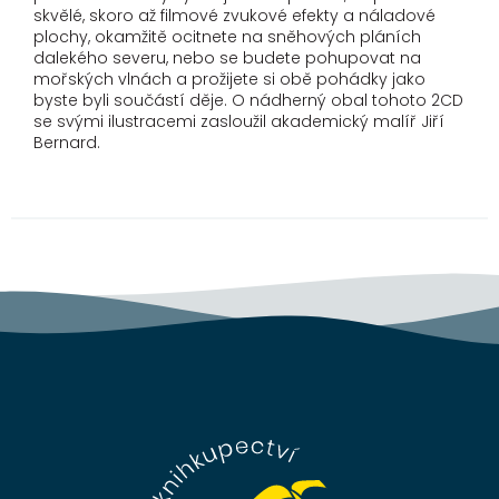
skvělé, skoro až filmové zvukové efekty a náladové
plochy, okamžitě ocitnete na sněhových pláních
dalekého severu, nebo se budete pohupovat na
mořských vlnách a prožijete si obě pohádky jako
byste byli součástí děje. O nádherný obal tohoto 2CD
se svými ilustracemi zasloužil akademický malíř Jiří
Bernard.
Z
á
p
a
t
í