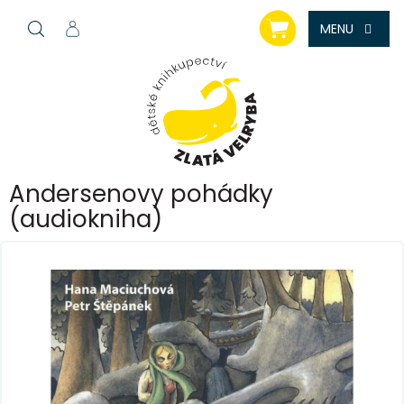
Přejít
NÁKUPNÍ
na
KOŠÍK
obsah
Andersenovy pohádky
(audiokniha)