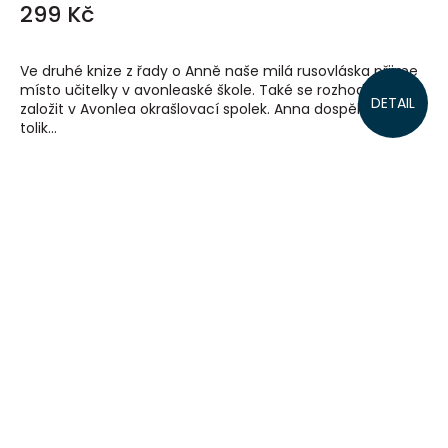
299 Kč
Ve druhé knize z řady o Anně naše milá rusovláska přijme
místo učitelky v avonleaské škole. Také se rozhodne
DETAIL
založit v Avonlea okrašlovací spolek. Anna dospěla, není už
tolik...