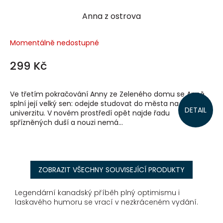
Anna z ostrova
Momentálně nedostupné
299 Kč
Ve třetím pokračování Anny ze Zeleného domu se Anně
splní její velký sen: odejde studovat do města na
DETAIL
univerzitu. V novém prostředí opět najde řadu
spřízněných duší a nouzi nemá...
ZOBRAZIT VŠECHNY SOUVISEJÍCÍ PRODUKTY
Legendární kanadský příběh plný optimismu i
laskavého humoru se vrací v nezkráceném vydání.