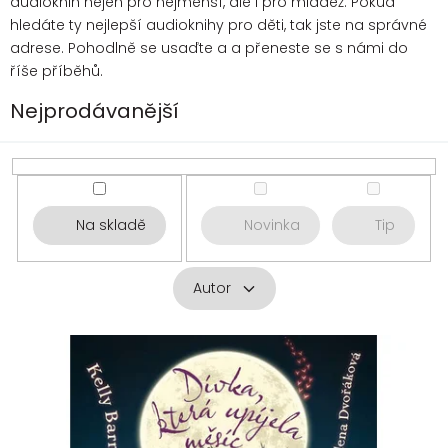
audioknih nejen pro nejmenší, ale i pro mládež. Pokud
hledáte ty nejlepší audioknihy pro děti, tak jste na správné
adrese. Pohodlně se usaďte a a přeneste se s námi do
říše příběhů.
Nejprodávanější
Na skladě
Novinka
Tip
Autor
V
ý
p
i
s
p