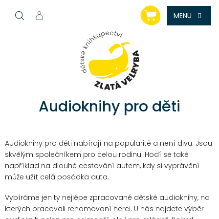
Přejít
NÁKUPNÍ
na
KOŠÍK
obsah
Audioknihy pro děti
Audioknihy pro děti nabírají na popularitě a není divu. Jsou
skvělým společníkem pro celou rodinu. Hodí se také
například na dlouhé cestování autem, kdy si vyprávění
může užít celá posádka auta.
Vybíráme jen ty nejlépe zpracované dětské audioknihy, na
kterých pracovali renomovaní herci. U nás najdete výběr