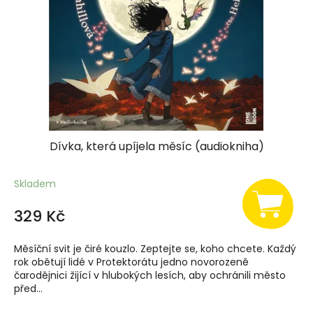
r
o
d
u
k
t
ů
Dívka, která upíjela měsíc (audiokniha)
Skladem
329 Kč
Měsíční svit je čiré kouzlo. Zeptejte se, koho chcete. Každý
rok obětují lidé v Protektorátu jedno novorozeně
čarodějnici žijící v hlubokých lesích, aby ochránili město
před...