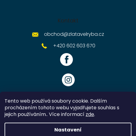
Kontakt
obchod
@
zlatavelryba.cz
+420 602 603 670
Tento web používá soubory cookie. Dalším
procházením tohoto webu vyjadřujete souhlas s
jejich používáním.. Více informací
zde
.
Vytvořil Shoptet
Nastavení