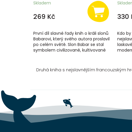
Skladem
Sklad
269 Kč
330 
První díl slavné řady knih o králi slonů
Kdo by
Babarovi, který svého autora proslavil
nejslav
po celém světě. Slon Babar se stal
laskav
symbolem civilizované, kultivované
modern
Evropy třicátých let –...
příběhy
celém s
Druhá kniha s nejslavnějším francouzským hr
Z