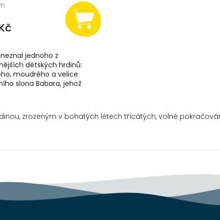
em
Kč
 neznal jednoho z
nějších dětských hrdinů:
ého, moudrého a velice
ího slona Babara, jehož
 ovlivnily generace dětí na
větě a inspirovaly i...
dinou, zrozeným v bohatých létech třicátých, volné pokračov