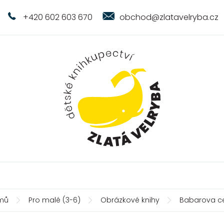
+420 602 603 670
obchod@zlatavelryba.cz
mů
Pro malé (3-6)
Obrázkové knihy
Babarova c