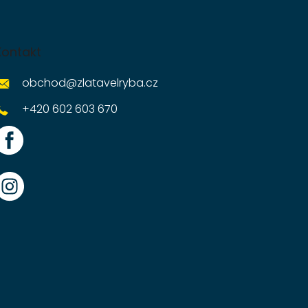
Kontakt
obchod
@
zlatavelryba.cz
+420 602 603 670