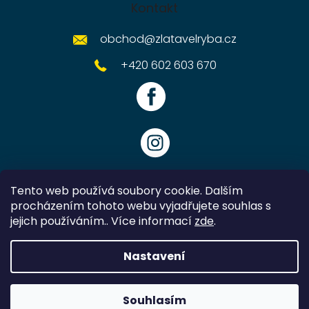
Kontakt
obchod
@
zlatavelryba.cz
+420 602 603 670
Tento web používá soubory cookie. Dalším
procházením tohoto webu vyjadřujete souhlas s
jejich používáním.. Více informací
zde
.
Vytvořil Shoptet
Nastavení
Copyright 2026
Zlatavelryba.cz
. Všechna práva vyhrazena.
Souhlasím