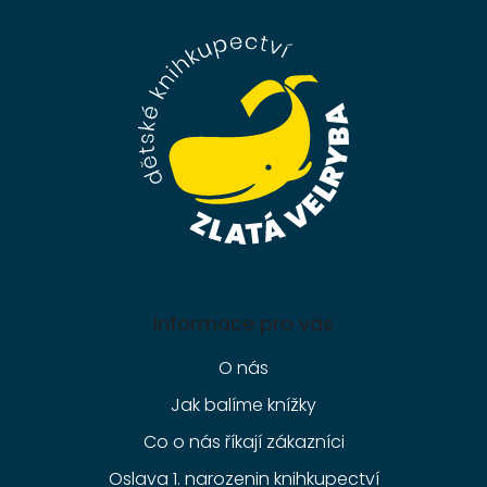
p
a
t
í
Informace pro vás
O nás
Jak balíme knížky
Co o nás říkají zákazníci
Oslava 1. narozenin knihkupectví