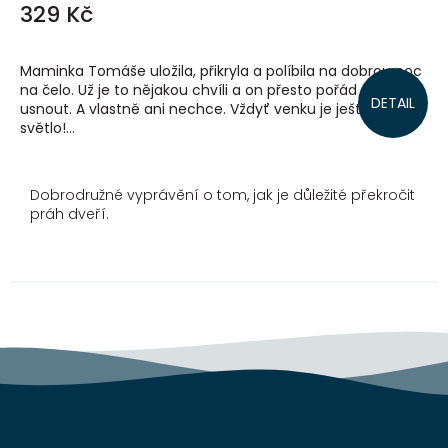
329 Kč
Maminka Tomáše uložila, přikryla a políbila na dobrou noc
na čelo. Už je to nějakou chvíli a on přesto pořád nemůže
DETAIL
usnout. A vlastně ani nechce. Vždyť venku je ještě
světlo!...
Dobrodružné vyprávění o tom, jak je důležité překročit
práh dveří.
Z
á