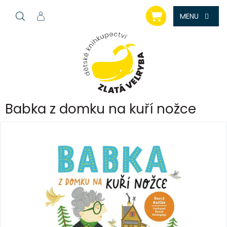
Přejít
NÁKUPNÍ
na
KOŠÍK
obsah
Babka z domku na kuří nožce