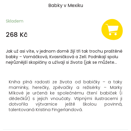
Babky v Mexiku
Skladem
268 Kč
Jak už asi víte, v jednom domě žijí tři tak trochu praštěné
babky – Vomáčková, Kvasničková a Zelí. Podnikají spolu
nejrůznější skopičiny a užívají si života (jak se můžete...
Kniha plná radosti ze života od babičky – a taky
maminky, herečky, zpěvačky a režisérky – Marky
Míkové je určená ke společnému čtení babiček (i
dědečků!) s jejich vnoučaty. Vtipnými ilustracemi ji
dotvořila výtvarnice ještě školou povinná,
talentovaná Kristina Fingerlandová.