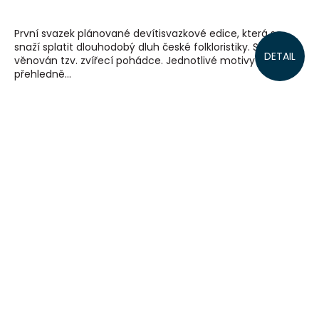
První svazek plánované devítisvazkové edice, která se
snaží splatit dlouhodobý dluh české folkloristiky. Svazek je
DETAIL
věnován tzv. zvířecí pohádce. Jednotlivé motivy jsou
přehledně...