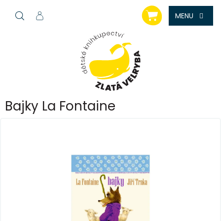
Přejít
NÁKUPNÍ
na
KOŠÍK
obsah
Bajky La Fontaine