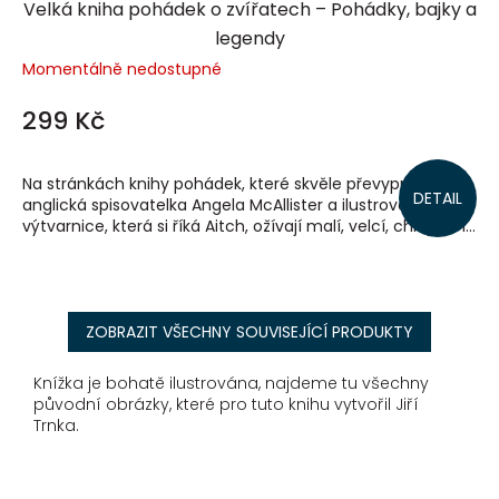
Velká kniha pohádek o zvířatech – Pohádky, bajky a
legendy
Momentálně nedostupné
299 Kč
Na stránkách knihy pohádek, které skvěle převyprávěla
DETAIL
anglická spisovatelka Angela McAllister a ilustrovala
výtvarnice, která si říká Aitch, ožívají malí, velcí, chlupatí i...
ZOBRAZIT VŠECHNY SOUVISEJÍCÍ PRODUKTY
Knížka je bohatě ilustrována, najdeme tu všechny
původní obrázky, které pro tuto knihu vytvořil Jiří
Trnka.