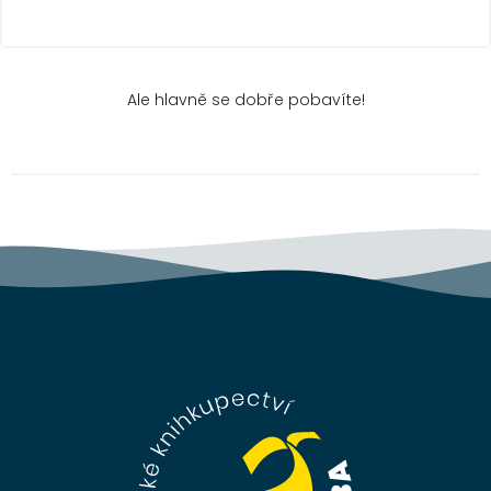
Ale hlavně se dobře pobavíte!
Z
á
p
a
t
í