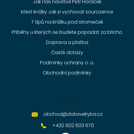
Jak nás navštívil Petr Horáček
Křest knížky Jak si vychovat sourozence
7 tipů na knížku pod stromeček
Příběhy u kterých se budete popadat za břicho
Doprava a platba
Časté dotazy
Podmínky ochrany o. ú.
Obchodní podmínky
Kontakt
obchod
@
zlatavelryba.cz
+420 602 603 670