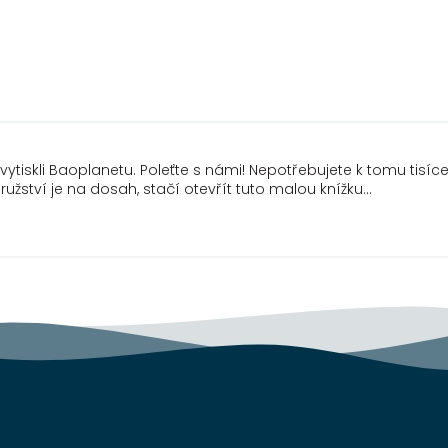
ytiskli Baoplanetu. Poleťte s námi! Nepotřebujete k tomu tisíce s
užství je na dosah, stačí otevřít tuto malou knížku…