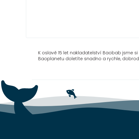
K oslavě 15 let nakladatelství Baobab jsme si v
Baoplanetu doletíte snadno a rychle, dobrodr
Z
á
p