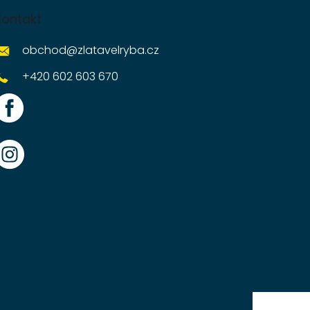
Kontakt
obchod
@
zlatavelryba.cz
+420 602 603 670