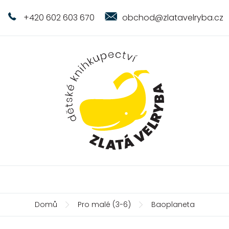
+420 602 603 670
obchod@zlatavelryba.cz
Domů
Pro malé (3-6)
Baoplaneta