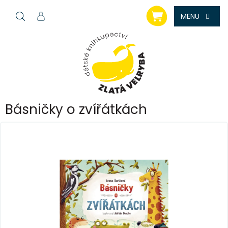
Přejít
NÁKUPNÍ
na
KOŠÍK
obsah
Básničky o zvířátkách