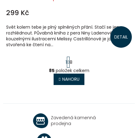
299 Kč
Svět kolem tebe je plný splněných přání. Stačí se jen
rozhlédnout. Půvabná kniha z pera Niny Ladenové s
DETAIL
kouzelnými ilustracemi Melissy Castrillónové je jako
stvořená ke čtení na...
S
1
8
t
r
85
položek celkem
O
á
v
NAHORU
n
l
k
o
á
v
d
á
a
n
c
í
í
Zavedená kamenná
p
prodejna
r
v
k