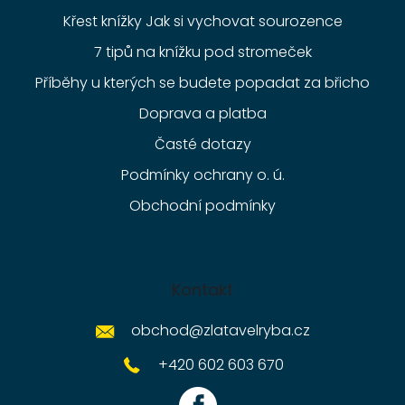
Křest knížky Jak si vychovat sourozence
7 tipů na knížku pod stromeček
Příběhy u kterých se budete popadat za břicho
Doprava a platba
Časté dotazy
Podmínky ochrany o. ú.
Obchodní podmínky
Kontakt
obchod
@
zlatavelryba.cz
+420 602 603 670