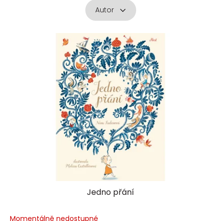
Autor
V
ý
p
i
s
p
r
o
d
u
k
t
ů
Jedno přání
Momentálně nedostupné