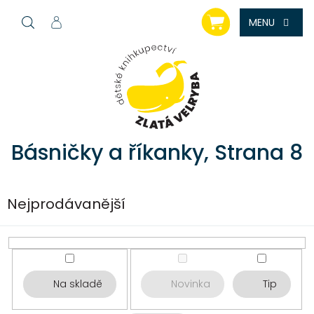
Přejít
NÁKUPNÍ
na
KOŠÍK
obsah
Básničky a říkanky
, Strana 8
Nejprodávanější
Na skladě
Novinka
Tip