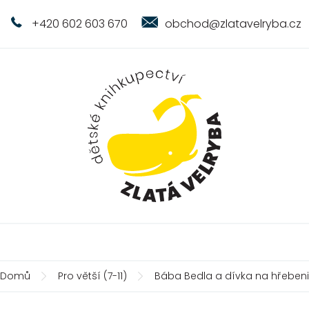
+420 602 603 670
obchod@zlatavelryba.cz
Domů
Pro větší (7-11)
Bába Bedla a dívka na hřebeni