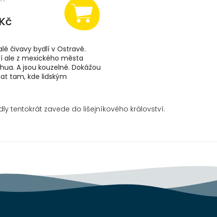
Kč
é čivavy bydlí v Ostravě.
í ale z mexického města
hua. A jsou kouzelné. Dokážou
t tam, kde lidským
stem dochází síly. Nejdříve si
...
y tentokrát zavede do lišejníkového království.