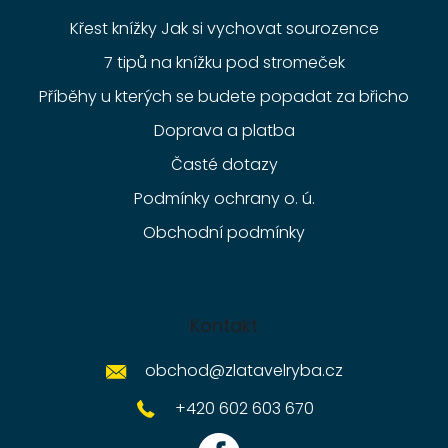
Křest knížky Jak si vychovat sourozence
7 tipů na knížku pod stromeček
Příběhy u kterých se budete popadat za břicho
Doprava a platba
Časté dotazy
Podmínky ochrany o. ú.
Obchodní podmínky
Kontakt
obchod
@
zlatavelryba.cz
+420 602 603 670