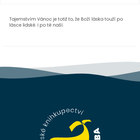
Tajemstvím Vánoc je totiž to, že Boží láska touží po
lásce lidské. I po té naší.
Z
á
p
a
t
í