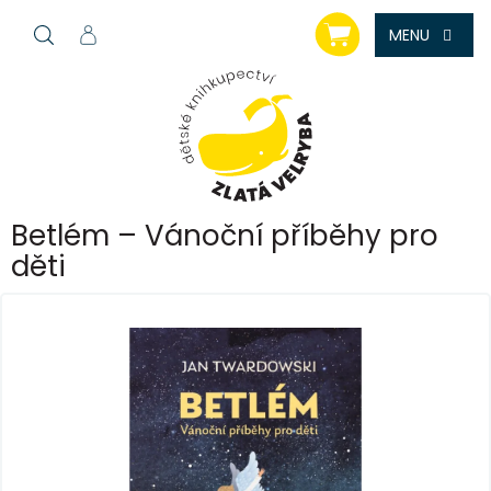
Přejít
NÁKUPNÍ
na
KOŠÍK
obsah
Betlém – Vánoční příběhy pro
děti