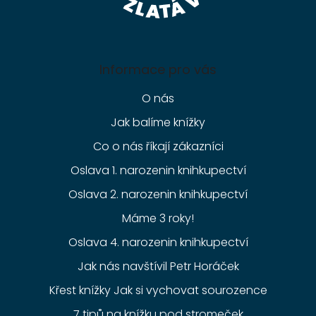
Informace pro vás
O nás
Jak balíme knížky
Co o nás říkají zákazníci
Oslava 1. narozenin knihkupectví
Oslava 2. narozenin knihkupectví
Máme 3 roky!
Oslava 4. narozenin knihkupectví
Jak nás navštívil Petr Horáček
Křest knížky Jak si vychovat sourozence
7 tipů na knížku pod stromeček