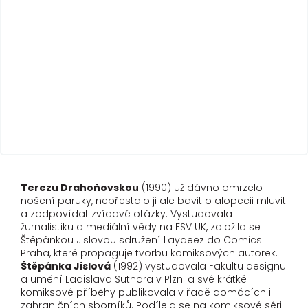
Terezu Drahoňovskou
(1990) už dávno omrzelo
nošení paruky, nepřestalo ji ale bavit o alopecii mluvit
a zodpovídat zvídavé otázky. Vystudovala
žurnalistiku a mediální vědy na FSV UK, založila se
Štěpánkou Jislovou sdružení Laydeez do Comics
Praha, které propaguje tvorbu komiksových autorek.
Štěpánka Jislová
(1992) vystudovala Fakultu designu
a umění Ladislava Sutnara v Plzni a své krátké
komiksové příběhy publikovala v řadě domácích i
zahraničních sborníků. Podílela se na komiksové sérii