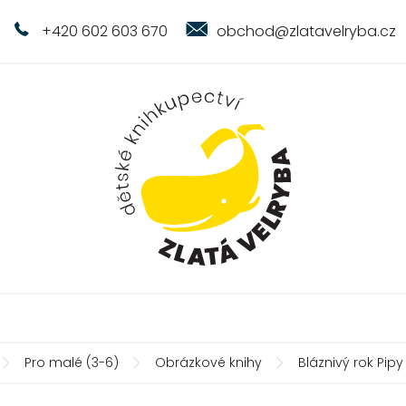
+420 602 603 670
obchod@zlatavelryba.cz
Pro malé (3-6)
Obrázkové knihy
Bláznivý rok Pip