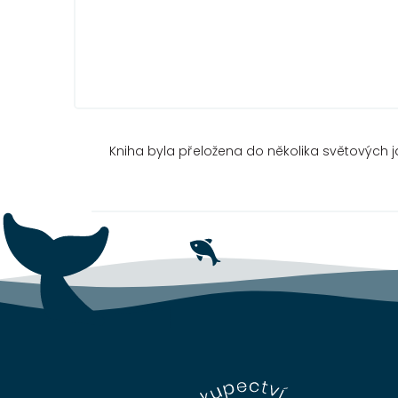
Kniha byla přeložena do několika světových j
Z
á
p
a