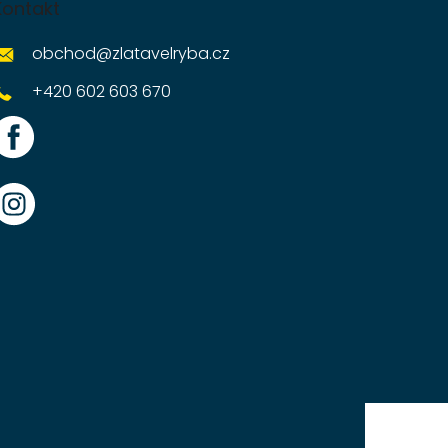
Kontakt
obchod
@
zlatavelryba.cz
+420 602 603 670