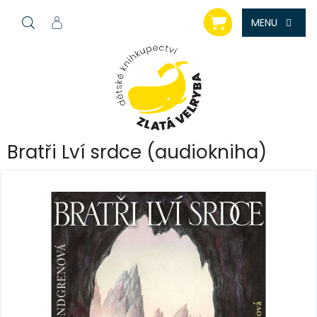
Přejít
NÁKUPNÍ
na
KOŠÍK
obsah
Bratři Lví srdce (audiokniha)