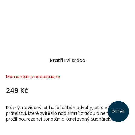
Bratři Lví srdce
Momentálně nedostupné
249 Kč
Krásný, nevídaný, strhující příběh odvahy, cti a věrného
DETAIL
přátelství, které zvítězilo nad smrtí, zradou a nenávistí,
prožili sourozenci Jonatán a Karel zvaný Suchárek. Až ho...