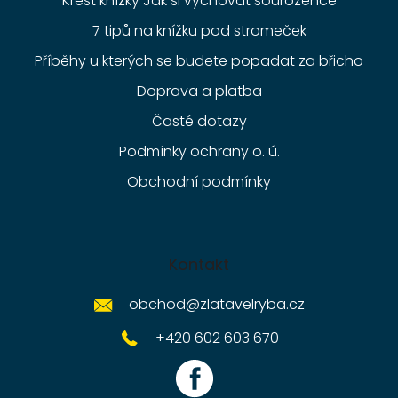
Křest knížky Jak si vychovat sourozence
7 tipů na knížku pod stromeček
Příběhy u kterých se budete popadat za břicho
Doprava a platba
Časté dotazy
Podmínky ochrany o. ú.
Obchodní podmínky
Kontakt
obchod
@
zlatavelryba.cz
+420 602 603 670