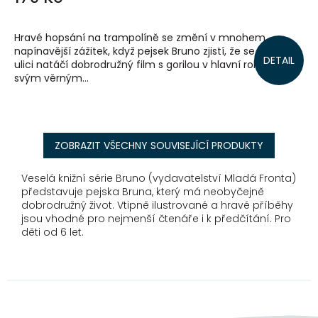
Hravé hopsání na trampolíně se změní v mnohem
napínavější zážitek, když pejsek Bruno zjistí, že se v jejich
DETAIL
ulici natáčí dobrodružný film s gorilou v hlavní roli. Se
svým věrným...
ZOBRAZIT VŠECHNY SOUVISEJÍCÍ PRODUKTY
Veselá knižní série Bruno (vydavatelství Mladá Fronta)
představuje pejska Bruna, který má neobyčejně
dobrodružný život. Vtipně ilustrované a hravé příběhy
jsou vhodné pro nejmenší čtenáře i k předčítání. Pro
děti od 6 let.