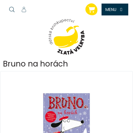
Přejít
NÁKUPNÍ
na
KOŠÍK
obsah
Bruno na horách