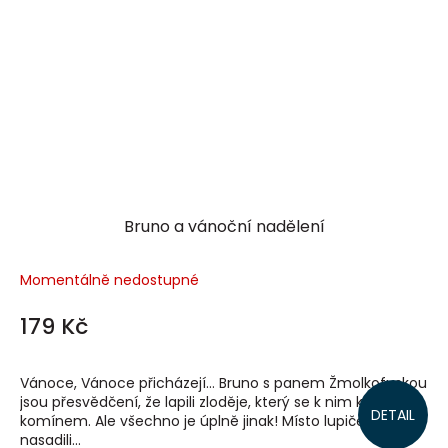
Bruno a vánoční nadělení
Momentálně nedostupné
179 Kč
Vánoce, Vánoce přicházejí… Bruno s panem Žmolkofuskou
jsou přesvědčení, že lapili zloděje, který se k nim kradl
DETAIL
komínem. Ale všechno je úplně jinak! Místo lupiče totiž
nasadili...