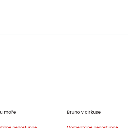
 u moře
Bruno v cirkuse
tálně nedostupné
Momentálně nedostupné