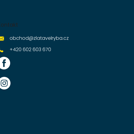
Kontakt
obchod
@
zlatavelryba.cz
+420 602 603 670