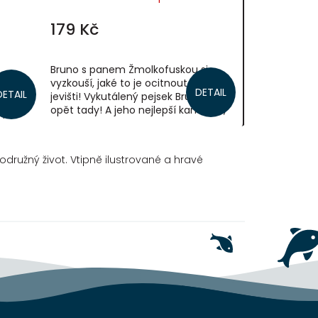
179 Kč
Bruno s panem Žmolkofuskou si
vyzkouší, jaké to je ocitnout se na
 stane
DETAIL
DETAIL
jevišti! Vykutálený pejsek Bruno je
no,
opět tady! A jeho nejlepší kamarád,
jným
pan Žmolkofuska, nesmí u žádného z
jeho...
družný život. Vtipně ilustrované a hravé