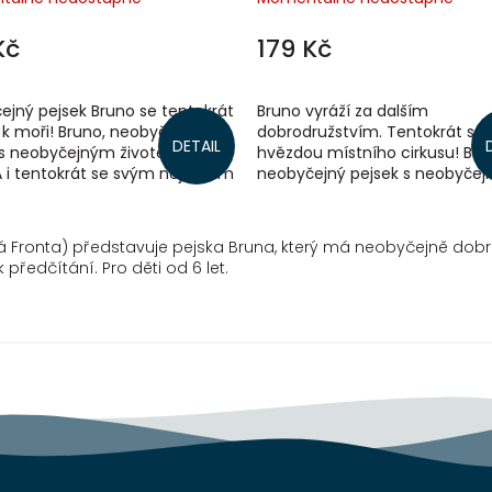
Kč
179 Kč
ejný pejsek Bruno se tentokrát
Bruno vyráží za dalším
 k moři! Bruno, neobyčejný
dobrodružstvím. Tentokrát se
DETAIL
 s neobyčejným životem, se
hvězdou místního cirkusu! Bru
A i tentokrát se svým nejlepším
neobyčejný pejsek s neobyče
dem, panem Žmolkofuskou,...
životem, zažívá spolu se svým
nejlepším kamarádem...
dá Fronta) představuje pejska Bruna, který má neobyčejně dobro
předčítání. Pro děti od 6 let.