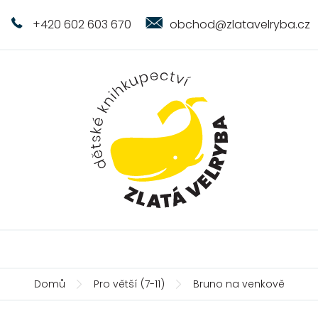
+420 602 603 670
obchod@zlatavelryba.cz
Domů
Pro větší (7-11)
Bruno na venkově