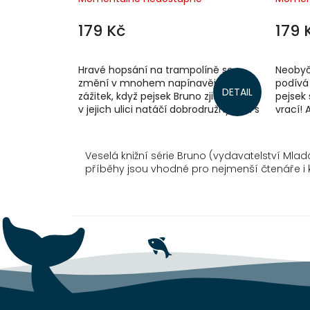
179 Kč
179 
Hravé hopsání na trampolíně se
Neobyč
změní v mnohem napínavější
podívá
DETAIL
zážitek, když pejsek Bruno zjistí, že se
pejsek
v jejich ulici natáčí dobrodružný film s
vrací! 
gorilou v hlavní roli. Se svým věrným...
kamará
Veselá knižní série Bruno (vydavatelství Mla
příběhy jsou vhodné pro nejmenší čtenáře i k 