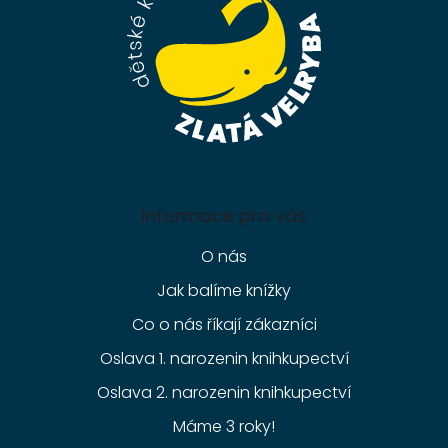
í
Informace pro vás
O nás
Jak balíme knížky
Co o nás říkají zákazníci
Oslava 1. narozenin knihkupectví
Oslava 2. narozenin knihkupectví
Máme 3 roky!