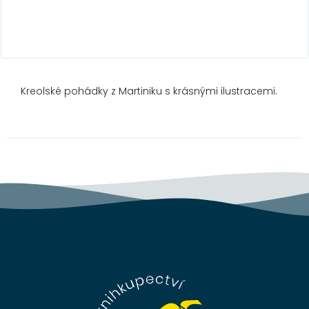
Kreolské pohádky z Martiniku s krásnými ilustracemi.
Z
á
p
a
t