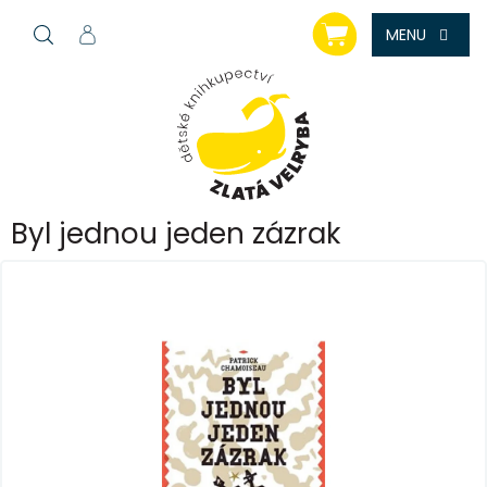
Přejít
NÁKUPNÍ
na
KOŠÍK
obsah
Byl jednou jeden zázrak