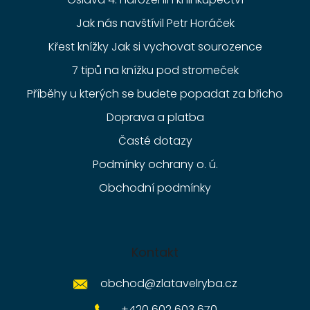
Jak nás navštívil Petr Horáček
Křest knížky Jak si vychovat sourozence
7 tipů na knížku pod stromeček
Příběhy u kterých se budete popadat za břicho
Doprava a platba
Časté dotazy
Podmínky ochrany o. ú.
Obchodní podmínky
Kontakt
obchod
@
zlatavelryba.cz
+420 602 603 670