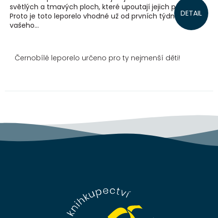
světlých a tmavých ploch, které upoutají jejich pozornost.
DETAIL
Proto je toto leporelo vhodné už od prvních týdnů života
vašeho...
Černobílé leporelo určeno pro ty nejmenší děti!
Z
á
p
a
t
í