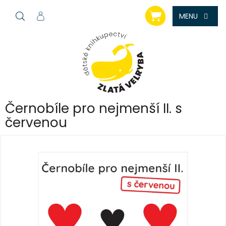
Přejít
NÁKUPNÍ
na
KOŠÍK
obsah
Černobíle pro nejmenší II. s
červenou