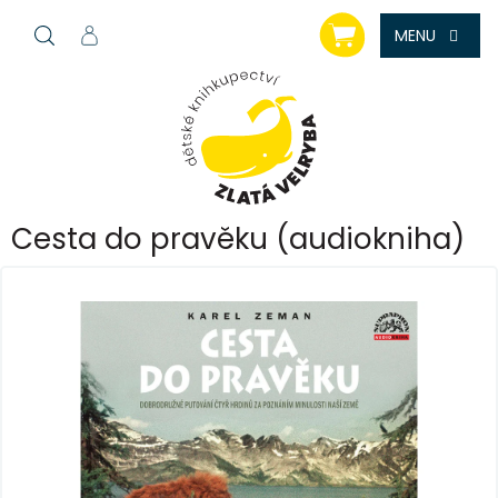
Přejít
NÁKUPNÍ
na
KOŠÍK
obsah
Cesta do pravěku (audiokniha)