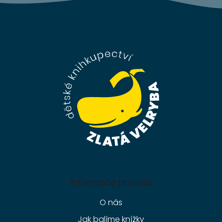
Z
á
p
a
t
í
Informace pro vás
O nás
Jak balíme knížky