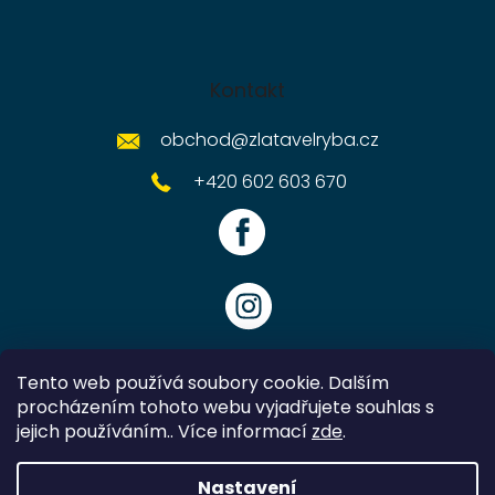
Kontakt
obchod
@
zlatavelryba.cz
+420 602 603 670
Tento web používá soubory cookie. Dalším
procházením tohoto webu vyjadřujete souhlas s
jejich používáním.. Více informací
zde
.
Vytvořil Shoptet
Nastavení