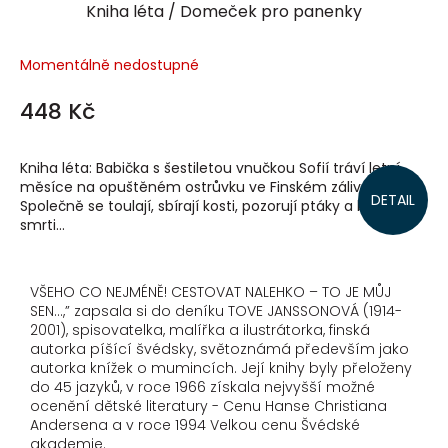
Kniha léta / Domeček pro panenky
Momentálně nedostupné
448 Kč
Kniha léta: Babička s šestiletou vnučkou Sofií tráví letní
měsíce na opuštěném ostrůvku ve Finském zálivu.
DETAIL
Společně se toulají, sbírají kosti, pozorují ptáky a baví se o
smrti...
VŠEHO CO NEJMÉNĚ! CESTOVAT NALEHKO – TO JE MŮJ
SEN...,” zapsala si do deníku TOVE JANSSONOVÁ (1914-
2001), spisovatelka, malířka a ilustrátorka, finská
autorka píšící švédsky, světoznámá především jako
autorka knížek o mumincích. Její knihy byly přeloženy
do 45 jazyků, v roce 1966 získala nejvyšší možné
ocenění dětské literatury - Cenu Hanse Christiana
Andersena a v roce 1994 Velkou cenu Švédské
akademie.