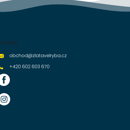
Kontakt
obchod
@
zlatavelryba.cz
+420 602 603 670