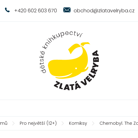
+420 602 603 670
obchod@zlatavelryba.cz
omů
Pro největší (12+)
Komiksy
Chernobyl. The Z