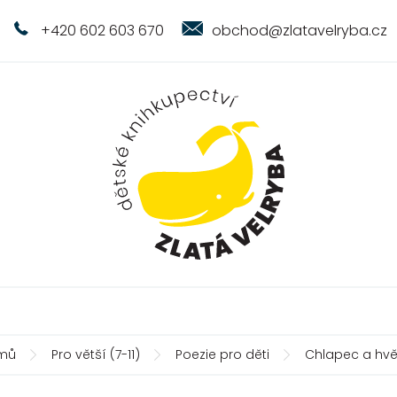
+420 602 603 670
obchod@zlatavelryba.cz
mů
Pro větší (7-11)
Poezie pro děti
Chlapec a hv