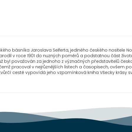
ého básníka Jaroslava Seiferta, jediného českého nositele Nobel
arodil v roce 1901 do nuzných poměrů a podstatnou část života
už byl považován za jednoho z význačných představitelů česk
řičemž pracoval v nejrůznějších listech a časopisech, ovšem p
 i tvůrčí cestě vypovídá jeho vzpomínková kniha Všecky krásy s