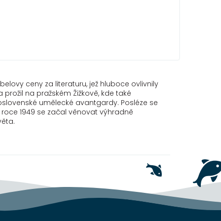
ovy ceny za literaturu, jež hluboce ovlivnily
 prožil na pražském Žižkově, kde také
oslovenské umělecké avantgardy. Posléze se
o roce 1949 se začal věnovat výhradně
věta.