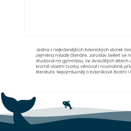
Jedna z nejkrásnějších básnických sbírek česk
zejména mladé čtenáře. Jaroslav Seifert se n
studoval na gymnáziu. Ve dvacátých létech 
kromě vlastní tvorby věnoval i novinařině, p
literatuře. Nejvýmluvněji o básníkově životní