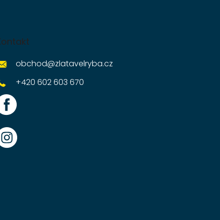
Kontakt
obchod
@
zlatavelryba.cz
+420 602 603 670