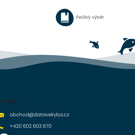
Pečlivý výběr
Kontakt
obchod
@
zlatavelryba.cz
+420 602 603 670