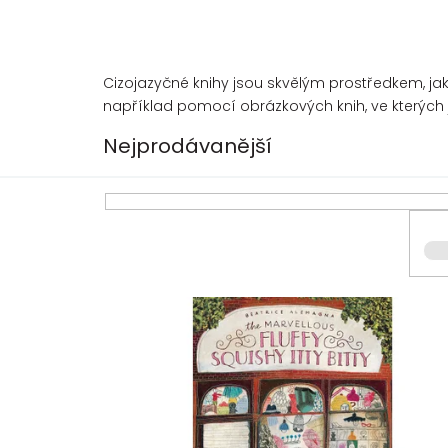
Cizojazyčné knihy jsou skvělým prostředkem, ja
například pomocí obrázkových knih, ve kterých 
Nejprodávanější
V
ý
p
i
s
p
r