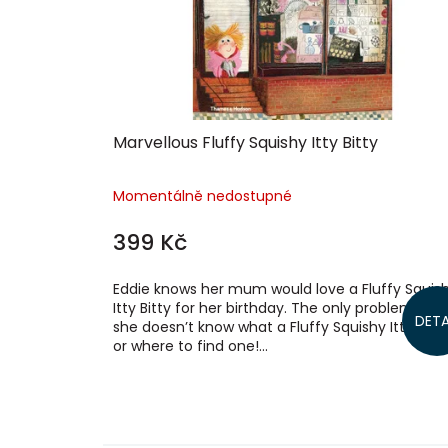
o
d
u
k
t
ů
Marvellous Fluffy Squishy Itty Bitty
Momentálně nedostupné
399 Kč
Eddie knows her mum would love a Fluffy Squis
Itty Bitty for her birthday. The only problem is t
DETA
she doesn’t know what a Fluffy Squishy Itty Bitty 
or where to find one!...