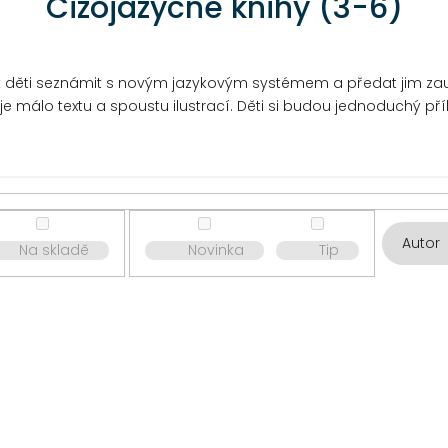
Cizojazyčné knihy (3-6)
k děti seznámit s novým jazykovým systémem a předat jim zauje
je málo textu a spoustu ilustrací. Děti si budou jednoduchý p
Autor
Na skladě
Novinka
Tip