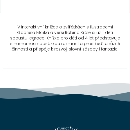
V interaktivní knížce o zvířátkách s ilustracemi
Gabriela Filcíka a verši Robina Krále si užijí děti
spoustu legrace. Knížka pro děti od 4 let představuje
s humornou nadsázkou rozmanitá prostředí a různé
činnosti a přispěje k rozvoji slovní zásoby i fantazie.
Z
á
p
a