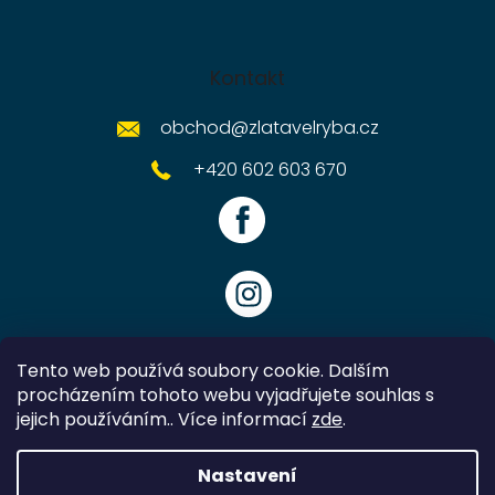
Kontakt
obchod
@
zlatavelryba.cz
+420 602 603 670
Tento web používá soubory cookie. Dalším
procházením tohoto webu vyjadřujete souhlas s
jejich používáním.. Více informací
zde
.
Vytvořil Shoptet
Nastavení