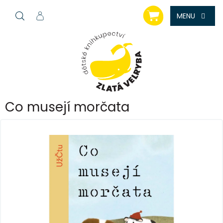
Přejít
NÁKUPNÍ
na
KOŠÍK
obsah
Co musejí morčata