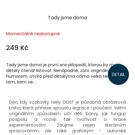
Tady jsme doma
Momentálně nedostupné
249 Kč
Tady jsme doma je první encyklopedií, kterou by mohl
dětský čtenář listovat. Nenápadně, zato originálně a s
DETAIL
humorem, otvírá před dětskýma očima velká témata o
tom, kam ve...
Den, kdy voskovky řekly DOST je půvabná obrázková
kniha, která přinese spoustu legrace i poučení. Velmi
originálním způsobem učí děti barvy, jak fungují
pospolu a rozvijí tak tvořivost a hravé
experimentování. Zaujme nejen literárním
zpracováním, ale také grafickým - autorské