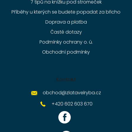
7 tipů na knížku pod stromeček
Příběhy u kterých se budete popadat za břicho
Doprava a platba
Časté dotazy
Podmínky ochrany o. ú.
Obchodní podmínky
Kontakt
obchod
@
zlatavelryba.cz
+420 602 603 670