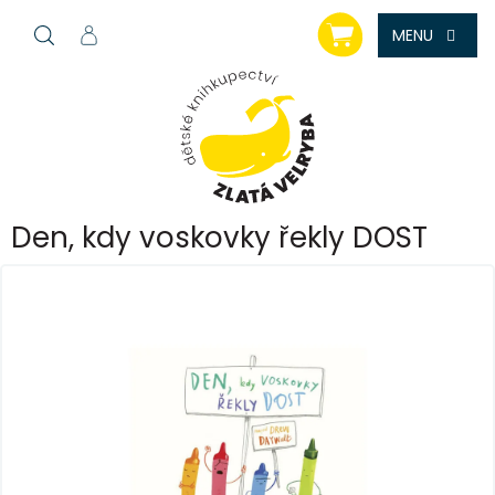
Přejít
NÁKUPNÍ
na
KOŠÍK
obsah
Den, kdy voskovky řekly DOST