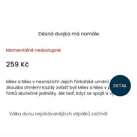
Děsná dvojka má namále
Momentálně nedostupné
259 Kč
Miles a Niles v nesnázích! Jejich fórkařské umění čeká
DETAIL
zkouška ohněm! Každý zvlášť byli Miles a Niles v provádění
fórků skutečné jedničky. Ale teď, když se spojili a vytvořili...
Válka dvou nejobávanějších vtipálků začíná!