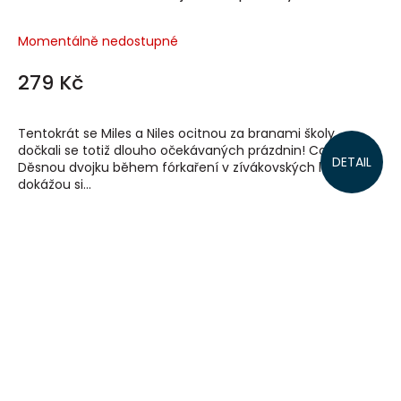
Momentálně nedostupné
279 Kč
Tentokrát se Miles a Niles ocitnou za branami školy,
dočkali se totiž dlouho očekávaných prázdnin! Co potká
DETAIL
Děsnou dvojku během fórkaření v zívákovských lesích? A
dokážou si...