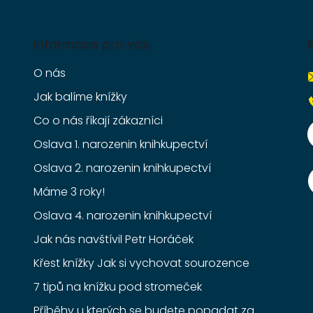
Informace pro vás
O nás
Jak balíme knížky
Co o nás říkají zákazníci
Oslava 1. narozenin knihkupectví
Oslava 2. narozenin knihkupectví
Máme 3 roky!
Oslava 4. narozenin knihkupectví
Jak nás navštívil Petr Horáček
Křest knížky Jak si vychovat sourozence
7 tipů na knížku pod stromeček
Příběhy u kterých se budete popadat za