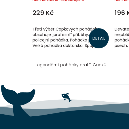
229 Kč
196 
Třetí výběr Čapkových pohádek
Devate
obsahuje „profesní“ příběhy: Velká
nejoblí
DETAIL
policejní pohádka, Pohádka pošťácká,
pohádk
Velká pohádka doktorská. Spojuje je
psech, 
mimo jiné autorův smysl pro humor,...
pošťácí
tulácích
Legendární pohádky bratří Čapků.
Z