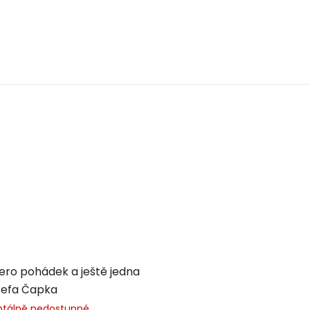
ro pohádek a ještě jedna
sefa Čapka
tálně nedostupné