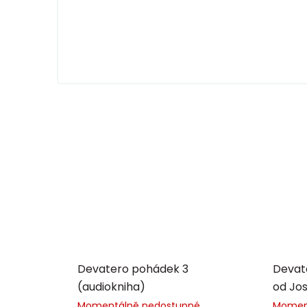
Devatero pohádek 3
Devate
(audiokniha)
od Jo
Momentálně nedostupné
Momen