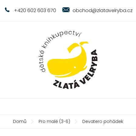
+420 602 603 670
obchod@zlatavelryba.cz
Domů
Pro malé (3-6)
Devatero pohádek