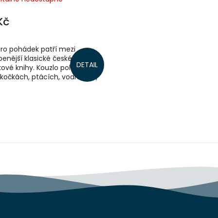
Kč
ro pohádek patří mezi
benější klasické české
DETAIL
ové knihy. Kouzlo pohádek o
kočkách, ptácích, vodnících,
ch, doktorech, loupežnících,
 i...