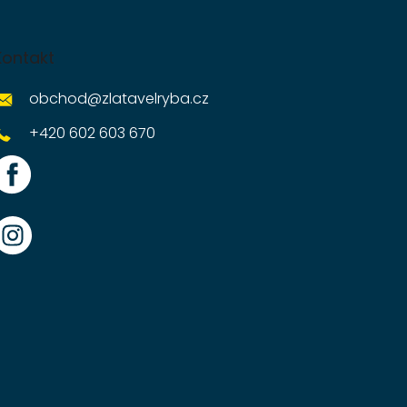
Kontakt
obchod
@
zlatavelryba.cz
+420 602 603 670