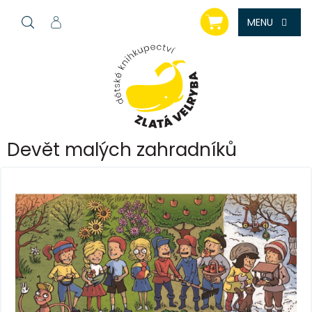
Přejít
NÁKUPNÍ
na
KOŠÍK
obsah
Devět malých zahradníků