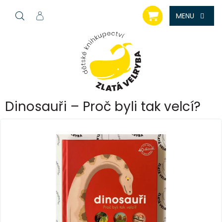
Přejít
NÁKUPNÍ
na
KOŠÍK
obsah
Dinosauři – Proč byli tak velcí?