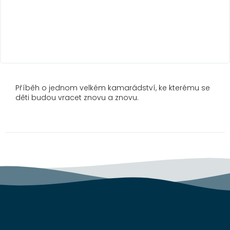
Příběh o jednom velkém kamarádství, ke kterému se
děti budou vracet znovu a znovu.
Z
á
p