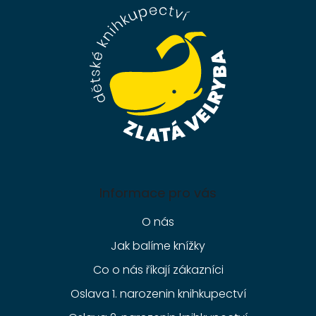
a
t
í
Informace pro vás
O nás
Jak balíme knížky
Co o nás říkají zákazníci
Oslava 1. narozenin knihkupectví