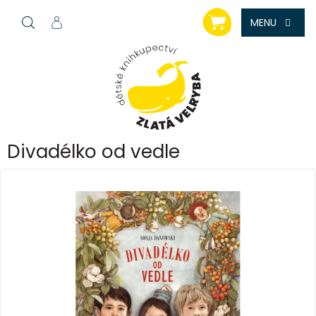
Přejít
NÁKUPNÍ
na
KOŠÍK
obsah
Divadélko od vedle