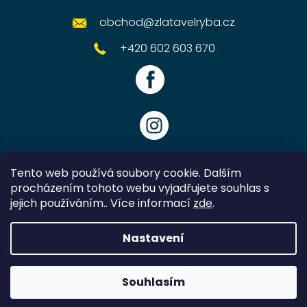
obchod
@
zlatavelryba.cz
+420 602 603 670
Tento web používá soubory cookie. Dalším
procházením tohoto webu vyjadřujete souhlas s
jejich používáním.. Více informací
zde
.
Vytvořil Shoptet
Nastavení
Copyright 2026
Zlatavelryba.cz
. Všechna práva vyhrazena.
Souhlasím